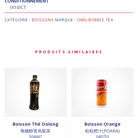
CONDITIONNEMENT
1X10/CT
CATÉGORIE :
BOISSONS
MARQUE :
OMG BUBBLE TEA
PRODUITS SIMILAIRES
Boisson Thé Oolong
Boisson Orange
無糖醇香烏龍茶
粒粒橙汁(POKKA)
504447
040753