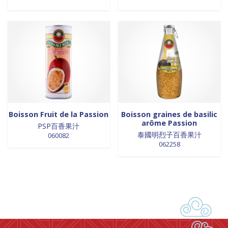
Boisson Fruit de la Passion
Boisson graines de basilic
arôme Passion
PSP百香果汁
泰國明烈子百香果汁
060082
062258