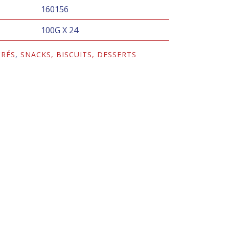
160156
100G X 24
CRÉS
,
SNACKS, BISCUITS, DESSERTS