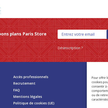
bons plans Paris Store
Désinscription ?
Tr
Accès professionnels
Pour offrir 
mag
cookies pou
Recrutement
consentir à
FAQ
comportement
ou de retire
Mentions légales
caractéristi
Politique de cookies (UE)