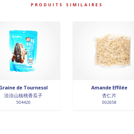
PRODUITS SIMILAIRES
Graine de Tournesol
Amande Effilée
洽洽山核桃香瓜子
杏仁片
504420
002658