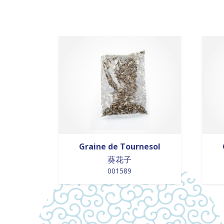
Graine de Tournesol
葵花子
001589