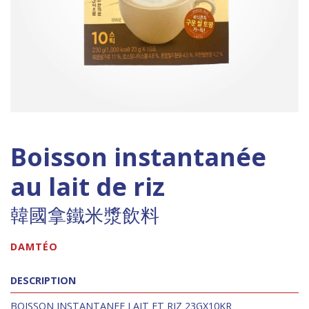
Boisson instantanée
au lait de riz
韓國拿鐵米漿飲料
DAMTÉO
DESCRIPTION
BOISSON INSTANTANEE LAIT ET RIZ 23GX10KR