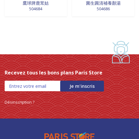
鷹球牌鹿茸姑
菌生圓清補養顏湯
504684
504686
Recevez tous les bons plans Paris Store
Je m'inscris
Désinscription ?