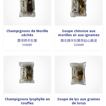
Champignons de Morille
Soupe chinoise aux
séchés
morilles et aux ignames
鷹球牌羊肚菌
菌生圓羊肚菌滑姑山藥湯
504685
504689
Champignons lyophylle en
Soupe de lys aux graines
touffes
de lotus