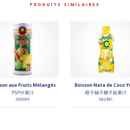
PRODUITS SIMILAIRES
son aux Fruits Mélangés
Boisson Nata de Coco Y
PSP什果汁
橙子柚子椰子粒果汁
060069
062481