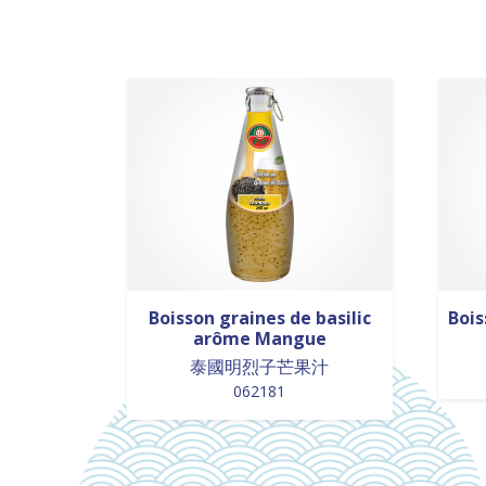
Boisson graines de basilic
Bois
arôme Mangue
泰國明烈子芒果汁
062181