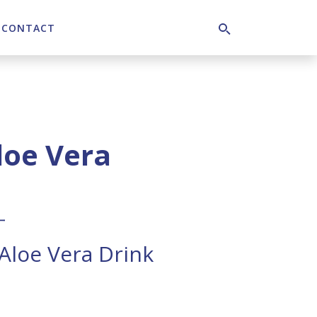
CONTACT
Search
loe Vera
汁
loe Vera Drink