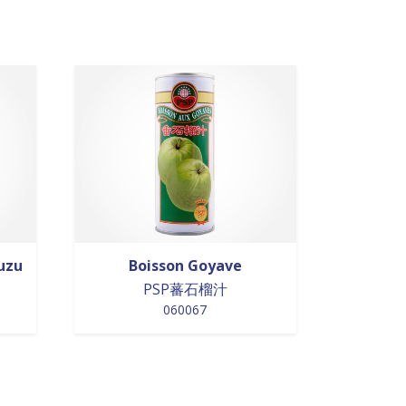
uzu
Boisson Goyave
PSP蕃石榴汁
060067