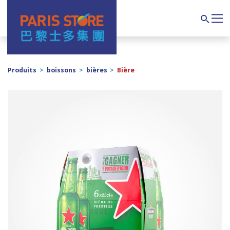
Navigation principale
Search
Produits
>
boissons
>
bières
>
Bière