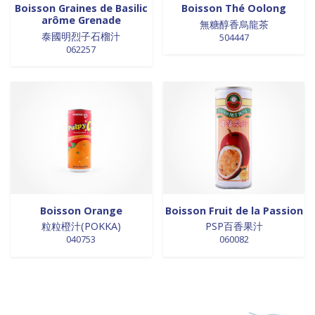
Boisson Graines de Basilic
Boisson Thé Oolong
arôme Grenade
無糖醇香烏龍茶
泰國明烈子石榴汁
504447
062257
Boisson Orange
Boisson Fruit de la Passion
粒粒橙汁(POKKA)
PSP百香果汁
040753
060082