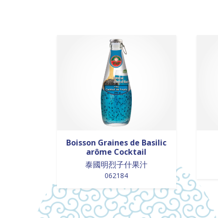
Boisson Graines de Basilic
arôme Cocktail
泰國明烈子什果汁
062184