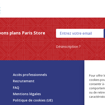
bons plans Paris Store
Désinscription ?
Tr
Accès professionnels
Pour offrir 
mag
cookies pou
Recrutement
consentir à
FAQ
comportement
ou de retire
Mentions légales
caractéristi
Politique de cookies (UE)