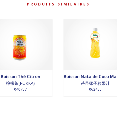
PRODUITS SIMILAIRES
Boisson Thé Citron
Boisson Nata de Coco M
檸檬茶(POKKA)
芒果椰子粒果汁
040757
062430