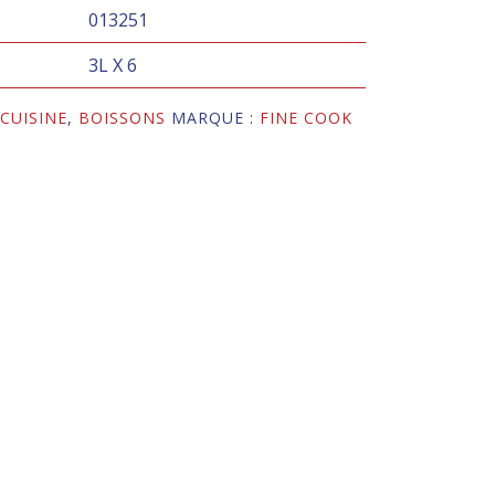
013251
3L X 6
CUISINE
,
BOISSONS
MARQUE :
FINE COOK