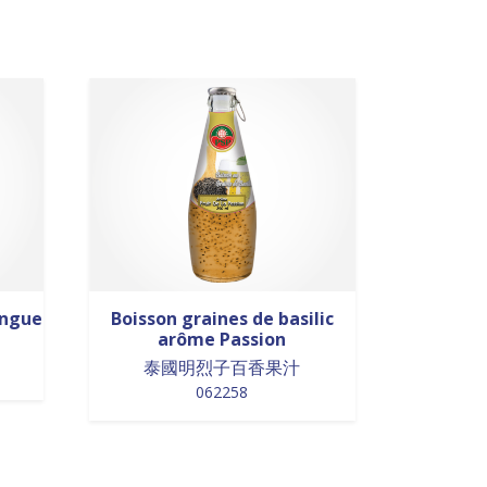
angue
Boisson graines de basilic
arôme Passion
泰國明烈子百香果汁
062258