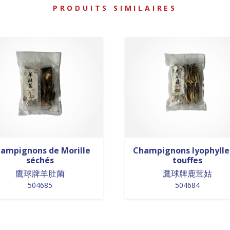
PRODUITS SIMILAIRES
ampignons de Morille
Champignons lyophylle
séchés
touffes
鷹球牌羊肚菌
鷹球牌鹿茸姑
504685
504684