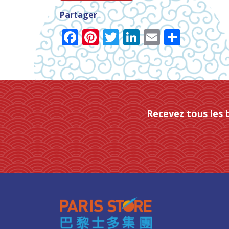
Partager
Facebook
Pinterest
Twitter
LinkedIn
Email
Parta
Recevez tous les 