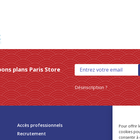
ger
bons plans Paris Store
Désinscription ?
Tr
Accès professionnels
Pour offrir 
mag
cookies pou
Recrutement
consentir à