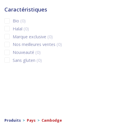
0 products
Corée du Sud
0
0 products
céréales et graines
0
Caractéristiques
0 products
Espagne
0
0 products
CEREALES ET GRAINES
0
0 products
Bio
0
0 products
Etats-Unis
0
0 products
CEREALES ET GRAINES
0
0 products
Halal
0
0 products
fra
0
0 products
CEREALES ET GRAINES
0
0 products
Marque exclusive
0
0 products
France
0
0 products
champignons
0
0 products
Nos meilleures ventes
0
0 products
Grande-Bretagne
0
0 products
champignons séchés
0
0 products
Nouveauté
0
0 products
Guadeloupe
0
0 products
coco rapé
0
0 products
Sans gluten
0
0 products
Hong Kong
0
0 products
confitures
0
0 products
Hongrie
0
0 products
conserves
0
0 products
Ile Maurice
0
0 products
crêpes / galettes
0
0 products
Inde
0
0 products
cuisson
0
0 products
Indonésie
0
0 products
cuisson
0
0 products
Irlande
0
0 products
DECORATION
0
0 products
Italie
0
0 products
DESSERT
0
0 products
Japon
0
0 products
desserts
0
Produits
>
Pays
>
Cambodge
0 products
La Réunion
0
0 products
DESSERTS
0
0 products