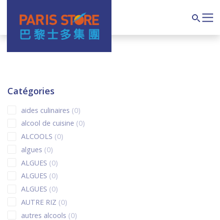
Navigation principale
Search
Catégories
0 products
aides culinaires
0
0 products
alcool de cuisine
0
0 products
ALCOOLS
0
0 products
algues
0
0 products
ALGUES
0
0 products
ALGUES
0
0 products
ALGUES
0
0 products
AUTRE RIZ
0
0 products
autres alcools
0