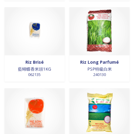
0 products
laits et crèmes de coco
0
0 products
légumes
0
0 products
légumes assaisonnés
0
0 products
LÉGUMES ASSAISONNÉS
0
0 products
MAISON
0
0 products
marinades
0
0 products
nouilles
0
0 products
NOUILLES
0
Riz Brisé
Riz Long Parfumé
藍蝴蝶香米頭1KG
PSP特級白米
0 products
NOUILLES
0
062135
240130
0 products
NOUILLES
0
0 products
NOUILLES
0
0 products
nouilles et riz
0
0 products
nouilles instantanées
0
0 products
nouilles instantanées
0
0 products
NOUILLES INSTANTANEES
0
0 products
NOUILLES INSTANTANEES
0
0 products
NOUILLES INSTANTANEES
0