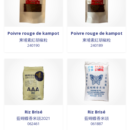
0 products
Trinadad
0
0 products
galettes
0
0 products
Union Européenne
0
0 products
GALETTES
0
0 products
Vietnam
0
0 products
glutamates
0
0 products
GRAINES
0
Poivre rouge de kampot
Poivre rouge de kampot
0 products
HUILE
0
柬埔素紅胡椒粒
柬埔素紅胡椒粒
0 products
huile de poivre
0
240190
240189
0 products
huile de poivre
0
0 products
HUILE DE POIVRE
0
0 products
huiles de sésame
0
0 products
huiles et vinaigres
0
0 products
HUILES ET VINAIGRES+A233:M234
0
0 products
huiles végétales
0
0 products
HYGIÈNE
0
0 products
jus de fruits
0
0 products
konjac
0
Riz Brisé
Riz Brisé
藍蝴蝶香米頭2021
藍蝴蝶香米頭
0 products
Lait
0
062461
061887
0 products
Lait en poudre
0