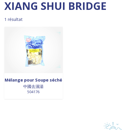
Madagascar
0
0 products
DESSERTS
0
XIANG SHUI BRIDGE
0 products
Malaisie
0
0 products
desserts / glaces
0
0 products
Maroc
0
0 products
eaux minérales
0
1 résultat
0 products
Martinique
0
0 products
épices / assaisonnement
0
0 products
Mexique
0
0 products
épices et aromates
0
0 products
Nouvelle Zélande
0
0 products
EPICES ET AROMATES
0
0 products
Pays-Bas
0
0 products
EPICES ET ASSAISONNEMENTS
0
0 products
Philippines
0
0 products
farine
0
0 products
Pologne
0
0 products
farine de riz
0
0 products
Royaume-Uni
0
0 products
FARINES
0
0 products
Sénégal
0
0 products
FARINES DE RIZ
0
Mélange pour Soupe séché
0 products
Singapour
0
0 products
中國去濕湯
FRITURES
0
504176
0 products
Sri Lanka
0
0 products
FRITURES
0
0 products
Suède
0
0 products
fritures / vapeurs
0
0 products
Suriname
0
0 products
fruits / légumes / épices
0
0 products
Taiwan
0
0 products
fruits au sirop
0
0 products
Thaïlande
0
0 products
fruits de mer
0