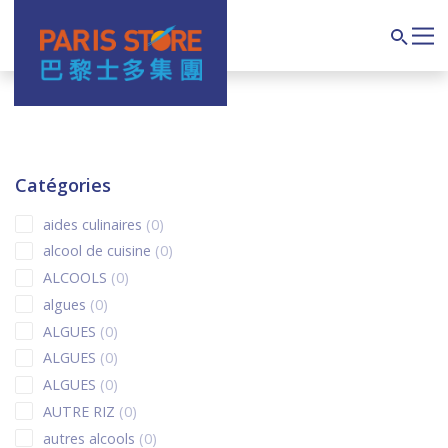
Navigation principale
Search
Catégories
0 products
aides culinaires
0
0 products
alcool de cuisine
0
0 products
ALCOOLS
0
0 products
algues
0
0 products
ALGUES
0
0 products
ALGUES
0
0 products
ALGUES
0
0 products
AUTRE RIZ
0
0 products
autres alcools
0