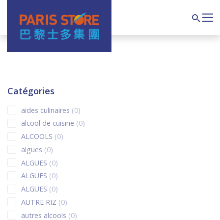
Navigation principale
Search
Catégories
0 products
aides culinaires
0
0 products
alcool de cuisine
0
0 products
ALCOOLS
0
0 products
algues
0
0 products
ALGUES
0
0 products
ALGUES
0
0 products
ALGUES
0
0 products
AUTRE RIZ
0
0 products
autres alcools
0