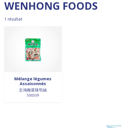
Madagascar
0
0 products
DESSERTS
0
WENHONG FOODS
0 products
Malaisie
0
0 products
desserts / glaces
0
0 products
Maroc
0
0 products
eaux minérales
0
1 résultat
0 products
Martinique
0
0 products
épices / assaisonnement
0
0 products
Mexique
0
0 products
épices et aromates
0
0 products
Nouvelle Zélande
0
0 products
EPICES ET AROMATES
0
0 products
Pays-Bas
0
0 products
EPICES ET ASSAISONNEMENTS
0
0 products
Philippines
0
0 products
farine
0
0 products
Pologne
0
0 products
farine de riz
0
0 products
Royaume-Uni
0
0 products
FARINES
0
0 products
Sénégal
0
0 products
FARINES DE RIZ
0
Mélange légumes
Assaisonnés
0 products
Singapour
0
0 products
FRITURES
0
文鴻梅菜辣筍絲
0 products
Sri Lanka
0
0 products
FRITURES
0
500339
0 products
Suède
0
0 products
fritures / vapeurs
0
0 products
Suriname
0
0 products
fruits / légumes / épices
0
0 products
Taiwan
0
0 products
fruits au sirop
0
0 products
Thaïlande
0
0 products
fruits de mer
0