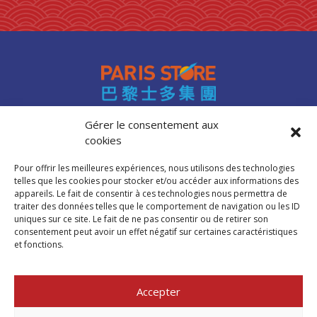
0 products
laits et crèmes de coco
0
0 products
légumes
0
0 products
légumes assaisonnés
0
0 products
LÉGUMES ASSAISONNÉS
0
0 products
MAISON
0
0 products
marinades
0
Gérer le consentement aux
0 products
nouilles
0
cookies
Accès professionnels
0 products
NOUILLES
0
Recrutement
0 products
NOUILLES
0
Pour offrir les meilleures expériences, nous utilisons des technologies
FAQ
telles que les cookies pour stocker et/ou accéder aux informations des
0 products
NOUILLES
0
Mentions légales
appareils. Le fait de consentir à ces technologies nous permettra de
0 products
NOUILLES
0
traiter des données telles que le comportement de navigation ou les ID
Politique de cookies (UE)
uniques sur ce site. Le fait de ne pas consentir ou de retirer son
0 products
nouilles et riz
0
consentement peut avoir un effet négatif sur certaines caractéristiques
0 products
nouilles instantanées
0
et fonctions.
Trouver mon
0 products
nouilles instantanées
0
magasin Paris Store
0 products
NOUILLES INSTANTANEES
0
Accepter
0 products
NOUILLES INSTANTANEES
0
Où nous trouver
0 products
NOUILLES INSTANTANEES
0