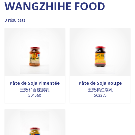
Madagascar
0
0 products
DESSERTS
0
WANGZHIHE FOOD
0 products
Malaisie
0
0 products
desserts / glaces
0
0 products
Maroc
0
0 products
eaux minérales
0
3 résultats
0 products
Martinique
0
3 products
épices / assaisonnement
3
0 products
Mexique
0
0 products
épices et aromates
0
0 products
Nouvelle Zélande
0
0 products
EPICES ET AROMATES
0
0 products
Pays-Bas
0
0 products
EPICES ET ASSAISONNEMENTS
0
0 products
Philippines
0
0 products
farine
0
0 products
Pologne
0
0 products
farine de riz
0
0 products
Royaume-Uni
0
0 products
FARINES
0
0 products
Sénégal
0
0 products
FARINES DE RIZ
0
Pâte de Soja Pimentée
Pâte de Soja Rouge
0 products
Singapour
0
0 products
王致和香辣腐乳
王致和紅腐乳
FRITURES
0
501560
503375
0 products
Sri Lanka
0
0 products
FRITURES
0
0 products
Suède
0
0 products
fritures / vapeurs
0
0 products
Suriname
0
0 products
fruits / légumes / épices
0
0 products
Taiwan
0
0 products
fruits au sirop
0
0 products
Thaïlande
0
0 products
fruits de mer
0