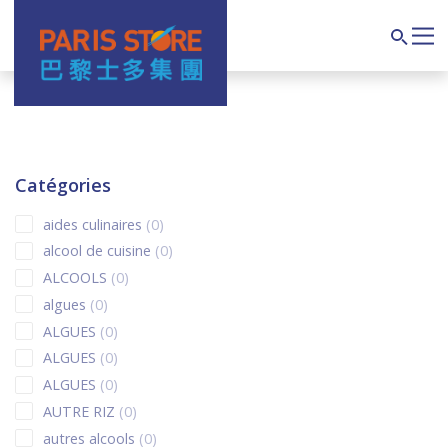
Navigation principale
Search
Catégories
0 products
aides culinaires
0
0 products
alcool de cuisine
0
0 products
ALCOOLS
0
0 products
algues
0
0 products
ALGUES
0
0 products
ALGUES
0
0 products
ALGUES
0
0 products
AUTRE RIZ
0
0 products
autres alcools
0