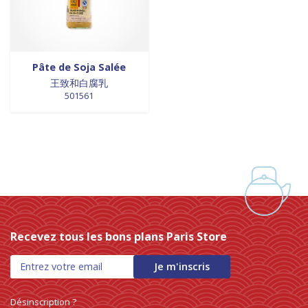
0 products
Trinadad
0
0 products
galettes
0
0 products
Union Européenne
0
0 products
GALETTES
0
0 products
Vietnam
0
0 products
glutamates
0
0 products
GRAINES
0
Pâte de Soja Salée
0 products
HUILE
0
王致和白腐乳
501561
0 products
huile de poivre
0
0 products
huile de poivre
0
0 products
HUILE DE POIVRE
0
0 products
huiles de sésame
0
0 products
huiles et vinaigres
0
0 products
HUILES ET VINAIGRES+A233:M234
0
0 products
huiles végétales
0
0 products
HYGIÈNE
0
Recevez tous les bons plans Paris Store
0 products
jus de fruits
0
0 products
konjac
0
Je m'inscris
0 products
Lait
0
0 products
Lait en poudre
0
Désinscription ?