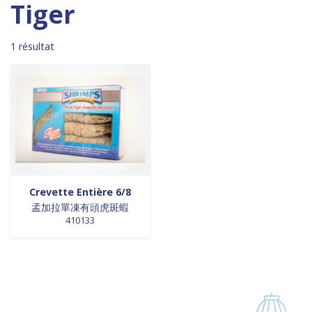
Madagascar
0
0 products
DESSERTS
0
Tiger
0 products
Malaisie
0
0 products
desserts / glaces
0
0 products
Maroc
0
0 products
eaux minérales
0
1 résultat
0 products
Martinique
0
0 products
épices / assaisonnement
0
0 products
Mexique
0
0 products
épices et aromates
0
0 products
Nouvelle Zélande
0
0 products
EPICES ET AROMATES
0
0 products
Pays-Bas
0
0 products
EPICES ET ASSAISONNEMENTS
0
0 products
Philippines
0
0 products
farine
0
0 products
Pologne
0
0 products
farine de riz
0
0 products
Royaume-Uni
0
0 products
FARINES
0
0 products
Sénégal
0
0 products
FARINES DE RIZ
0
Crevette Entière 6/8
0 products
Singapour
0
0 products
孟加拉單凍有頭虎斑蝦
FRITURES
0
410133
0 products
Sri Lanka
0
0 products
FRITURES
0
0 products
Suède
0
0 products
fritures / vapeurs
0
0 products
Suriname
0
0 products
fruits / légumes / épices
0
0 products
Taiwan
0
0 products
fruits au sirop
0
0 products
Thaïlande
0
1 product
fruits de mer
1