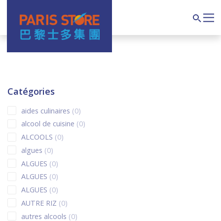
Navigation principale
Search
Catégories
0 products
aides culinaires
0
0 products
alcool de cuisine
0
0 products
ALCOOLS
0
0 products
algues
0
0 products
ALGUES
0
0 products
ALGUES
0
0 products
ALGUES
0
0 products
AUTRE RIZ
0
0 products
autres alcools
0