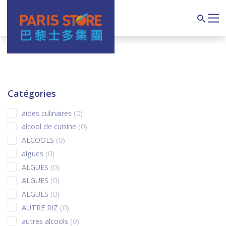
Navigation principale
Search
Catégories
0 products
aides culinaires
0
0 products
alcool de cuisine
0
0 products
ALCOOLS
0
0 products
algues
0
0 products
ALGUES
0
0 products
ALGUES
0
0 products
ALGUES
0
0 products
AUTRE RIZ
0
0 products
autres alcools
0