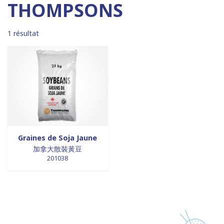
Madagascar
0
0 products
DESSERTS
0
THOMPSONS
0 products
Malaisie
0
0 products
desserts / glaces
0
0 products
Maroc
0
0 products
eaux minérales
0
1 résultat
0 products
Martinique
0
0 products
épices / assaisonnement
0
0 products
Mexique
0
0 products
épices et aromates
0
0 products
Nouvelle Zélande
0
0 products
EPICES ET AROMATES
0
0 products
Pays-Bas
0
0 products
EPICES ET ASSAISONNEMENTS
0
0 products
Philippines
0
0 products
farine
0
0 products
Pologne
0
0 products
farine de riz
0
0 products
Royaume-Uni
0
0 products
FARINES
0
0 products
Sénégal
0
0 products
FARINES DE RIZ
0
Graines de Soja Jaune
0 products
Singapour
0
0 products
加拿大散裝黃豆
FRITURES
0
201038
0 products
Sri Lanka
0
0 products
FRITURES
0
0 products
Suède
0
0 products
fritures / vapeurs
0
0 products
Suriname
0
0 products
fruits / légumes / épices
0
0 products
Taiwan
0
0 products
fruits au sirop
0
0 products
Thaïlande
0
0 products
fruits de mer
0