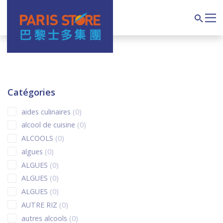
Navigation principale
Search
Catégories
0 products
aides culinaires
0
0 products
alcool de cuisine
0
0 products
ALCOOLS
0
0 products
algues
0
0 products
ALGUES
0
0 products
ALGUES
0
0 products
ALGUES
0
0 products
AUTRE RIZ
0
0 products
autres alcools
0