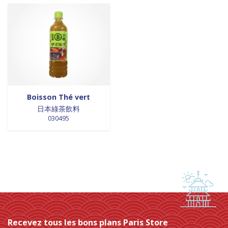
0 products
laits et crèmes de coco
0
0 products
légumes
0
0 products
légumes assaisonnés
0
0 products
LÉGUMES ASSAISONNÉS
0
0 products
MAISON
0
0 products
marinades
0
0 products
nouilles
0
Boisson Thé vert
0 products
NOUILLES
0
日本綠茶飲料
0 products
NOUILLES
0
030495
0 products
NOUILLES
0
0 products
NOUILLES
0
0 products
nouilles et riz
0
0 products
nouilles instantanées
0
0 products
nouilles instantanées
0
0 products
NOUILLES INSTANTANEES
0
0 products
NOUILLES INSTANTANEES
0
Recevez tous les bons plans Paris Store
0 products
NOUILLES INSTANTANEES
0