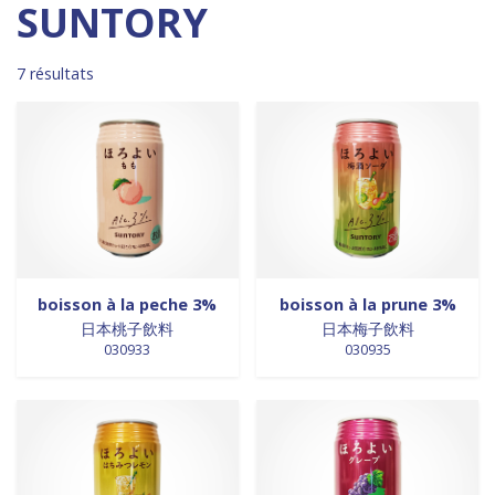
Madagascar
0
0 products
DESSERTS
0
SUNTORY
0 products
Malaisie
0
0 products
desserts / glaces
0
0 products
Maroc
0
0 products
eaux minérales
0
7 résultats
0 products
Martinique
0
0 products
épices / assaisonnement
0
0 products
Mexique
0
0 products
épices et aromates
0
0 products
Nouvelle Zélande
0
0 products
EPICES ET AROMATES
0
0 products
Pays-Bas
0
0 products
EPICES ET ASSAISONNEMENTS
0
0 products
Philippines
0
0 products
farine
0
0 products
Pologne
0
0 products
farine de riz
0
0 products
Royaume-Uni
0
0 products
FARINES
0
0 products
Sénégal
0
0 products
FARINES DE RIZ
0
boisson à la peche 3%
boisson à la prune 3%
0 products
Singapour
0
0 products
日本桃子飲料
日本梅子飲料
FRITURES
0
030933
030935
0 products
Sri Lanka
0
0 products
FRITURES
0
0 products
Suède
0
0 products
fritures / vapeurs
0
0 products
Suriname
0
0 products
fruits / légumes / épices
0
0 products
Taiwan
0
0 products
fruits au sirop
0
0 products
Thaïlande
0
0 products
fruits de mer
0