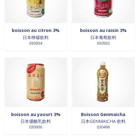
0 products
Trinadad
0
0 products
galettes
0
0 products
Union Européenne
0
0 products
GALETTES
0
0 products
Vietnam
0
0 products
glutamates
0
0 products
GRAINES
0
boisson au citron 3%
boisson au raisin 3%
0 products
HUILE
0
日本檸檬飲料
日本葡萄飲料
030934
030932
0 products
huile de poivre
0
0 products
huile de poivre
0
0 products
HUILE DE POIVRE
0
0 products
huiles de sésame
0
0 products
huiles et vinaigres
0
0 products
HUILES ET VINAIGRES+A233:M234
0
0 products
huiles végétales
0
0 products
HYGIÈNE
0
0 products
jus de fruits
0
boisson au yaourt 3%
Boisson Genmaicha
0 products
konjac
0
日本優酪乳飲料
日本GENMAICHA 飲料
030936
030496
0 products
Lait
0
0 products
Lait en poudre
0