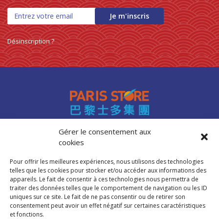
0 products
NOUILLES INSTANTANEES
0
Je m'inscris
0 products
nouilles vermicelles galettes
0
0 products
œufs
0
Désinscription ?
0 products
pates
0
0 products
PATES
0
0 products
PLANTES
0
0 products
plantes, céréales, graines
0
0 products
plantes, fruits et légumes séchés
0
0 products
plats cuisinés
0
0 products
poissons
0
Gérer le consentement aux
cookies
0 products
POIVRE
0
Accès professionnels
Recrutement
0 products
pousse de bambou
0
Pour offrir les meilleures expériences, nous utilisons des technologies
FAQ
0 products
Pousse de bambou
0
telles que les cookies pour stocker et/ou accéder aux informations des
Mentions légales
appareils. Le fait de consentir à ces technologies nous permettra de
0 products
préparation boisson
0
traiter des données telles que le comportement de navigation ou les ID
Politique de cookies (UE)
0 products
PREPARATION DE BOISSON
0
uniques sur ce site. Le fait de ne pas consentir ou de retirer son
consentement peut avoir un effet négatif sur certaines caractéristiques
0 products
PRÉPARATION INSTANTANEES
0
et fonctions.