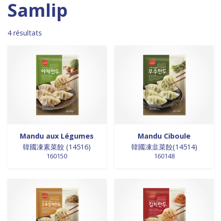
Madagascar
0
0 products
DESSERTS
0
Samlip
0 products
Malaisie
0
0 products
desserts / glaces
0
0 products
Maroc
0
0 products
eaux minérales
0
4 résultats
0 products
Martinique
0
0 products
épices / assaisonnement
0
0 products
Mexique
0
0 products
épices et aromates
0
0 products
Nouvelle Zélande
0
0 products
EPICES ET AROMATES
0
0 products
Pays-Bas
0
0 products
EPICES ET ASSAISONNEMENTS
0
0 products
Philippines
0
0 products
farine
0
0 products
Pologne
0
0 products
farine de riz
0
0 products
Royaume-Uni
0
0 products
FARINES
0
0 products
Sénégal
0
0 products
FARINES DE RIZ
0
Mandu aux Légumes
Mandu Ciboule
0 products
Singapour
0
0 products
韓國凍素菜餃 (14516)
韓國凍韭菜餃(14514)
FRITURES
0
160150
160148
0 products
Sri Lanka
0
0 products
FRITURES
0
0 products
Suède
0
4 products
fritures / vapeurs
4
0 products
Suriname
0
0 products
fruits / légumes / épices
0
0 products
Taiwan
0
0 products
fruits au sirop
0
0 products
Thaïlande
0
0 products
fruits de mer
0