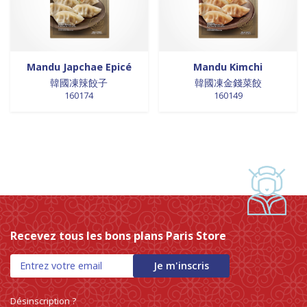
0 products
Trinadad
0
0 products
galettes
0
0 products
Union Européenne
0
0 products
GALETTES
0
0 products
Vietnam
0
0 products
glutamates
0
0 products
GRAINES
0
Mandu Japchae Epicé
Mandu Kimchi
0 products
HUILE
0
韓國凍辣餃子
韓國凍金錢菜餃
160174
160149
0 products
huile de poivre
0
0 products
huile de poivre
0
0 products
HUILE DE POIVRE
0
0 products
huiles de sésame
0
0 products
huiles et vinaigres
0
0 products
HUILES ET VINAIGRES+A233:M234
0
0 products
huiles végétales
0
0 products
HYGIÈNE
0
Recevez tous les bons plans Paris Store
0 products
jus de fruits
0
0 products
konjac
0
Je m'inscris
0 products
Lait
0
0 products
Lait en poudre
0
Désinscription ?