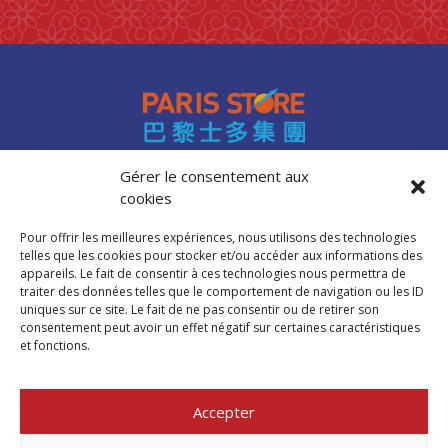
0 products
laits et crèmes de coco
0
0 products
légumes
0
0 products
légumes assaisonnés
0
0 products
LÉGUMES ASSAISONNÉS
0
0 products
MAISON
0
0 products
marinades
0
Gérer le consentement aux
0 products
nouilles
0
cookies
Accès professionnels
0 products
NOUILLES
0
Recrutement
0 products
NOUILLES
0
Pour offrir les meilleures expériences, nous utilisons des technologies
FAQ
telles que les cookies pour stocker et/ou accéder aux informations des
0 products
NOUILLES
0
Mentions légales
appareils. Le fait de consentir à ces technologies nous permettra de
0 products
NOUILLES
0
traiter des données telles que le comportement de navigation ou les ID
Politique de cookies (UE)
uniques sur ce site. Le fait de ne pas consentir ou de retirer son
0 products
nouilles et riz
0
consentement peut avoir un effet négatif sur certaines caractéristiques
0 products
nouilles instantanées
0
et fonctions.
Trouver mon
0 products
nouilles instantanées
0
magasin Paris Store
0 products
NOUILLES INSTANTANEES
0
Accepter
0 products
NOUILLES INSTANTANEES
0
Où nous trouver
0 products
NOUILLES INSTANTANEES
0