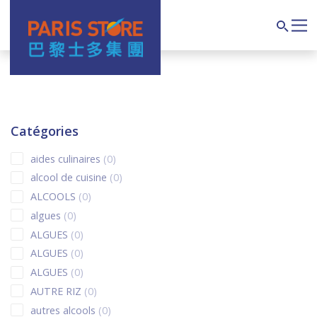
Navigation principale
Search
Catégories
0 products
aides culinaires
0
0 products
alcool de cuisine
0
0 products
ALCOOLS
0
0 products
algues
0
0 products
ALGUES
0
0 products
ALGUES
0
0 products
ALGUES
0
0 products
AUTRE RIZ
0
0 products
autres alcools
0