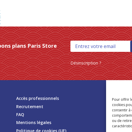
bons plans Paris Store
Désinscription ?
Tr
Accès professionnels
Pour offrir 
mag
cookies pou
Recrutement
consentir à
FAQ
comportement
ou de retire
Mentions légales
caractéristi
Politique de cookies (UE)