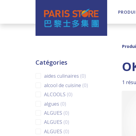
PRODUI
Navigation principale
Produi
O
Catégories
0 products
aides culinaires
0
1 résu
0 products
alcool de cuisine
0
0 products
ALCOOLS
0
0 products
algues
0
0 products
ALGUES
0
0 products
ALGUES
0
0 products
ALGUES
0