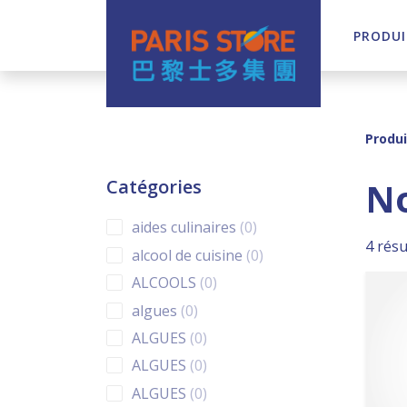
PRODUI
Navigation principale
Produi
N
Catégories
0 products
aides culinaires
0
4 résu
0 products
alcool de cuisine
0
0 products
ALCOOLS
0
0 products
algues
0
0 products
ALGUES
0
0 products
ALGUES
0
0 products
ALGUES
0