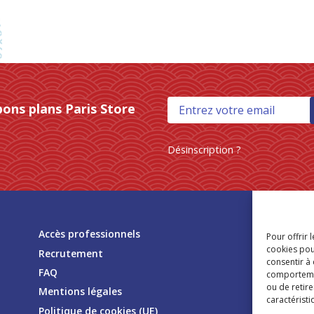
bons plans Paris Store
Désinscription ?
Tr
Accès professionnels
Pour offrir 
mag
cookies pou
Recrutement
consentir à
FAQ
comportement
ou de retire
Mentions légales
caractéristi
Politique de cookies (UE)