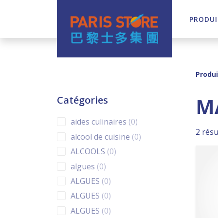
PRODUI
Navigation principale
Produi
M
Catégories
0 products
aides culinaires
0
2 résu
0 products
alcool de cuisine
0
0 products
ALCOOLS
0
0 products
algues
0
0 products
ALGUES
0
0 products
ALGUES
0
0 products
ALGUES
0