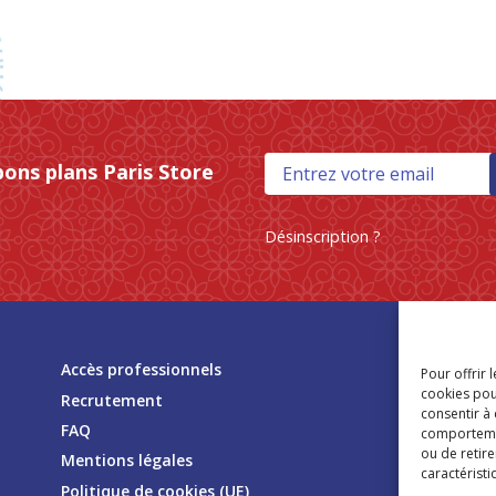
bons plans Paris Store
Désinscription ?
Tr
Accès professionnels
Pour offrir 
mag
cookies pou
Recrutement
consentir à
FAQ
comportement
ou de retire
Mentions légales
caractéristi
Politique de cookies (UE)