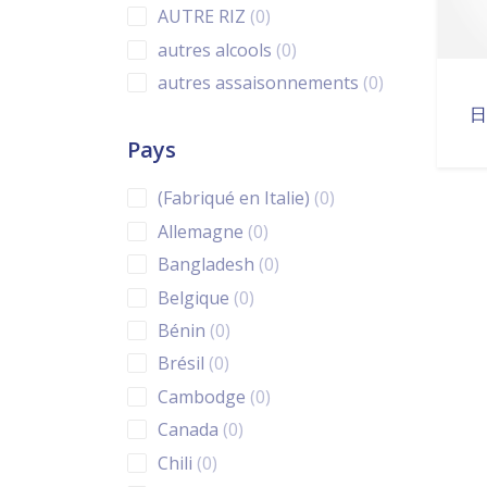
0 products
AUTRE RIZ
0
0 products
autres alcools
0
0 products
autres assaisonnements
0
0 products
日
AUTRES BOISSONS
0
Pays
0 products
autres conserves
0
0 products
autres farines et amidons
0
0 products
(Fabriqué en Italie)
0
AUTRES FARINES ET
0 products
Allemagne
0
0 products
AMIDONS
0
0 products
Bangladesh
0
0 products
autres riz
0
0 products
Belgique
0
0 products
autres sauces
0
0 products
Bénin
0
0 products
AUTRES SAUCES
0
0 products
Brésil
0
0 products
autres vermicelles
0
0 products
Cambodge
0
0 products
autres vinaigres
0
0 products
Canada
0
0 products
Bière sans alcool
0
0 products
Chili
0
0 products
bières
0