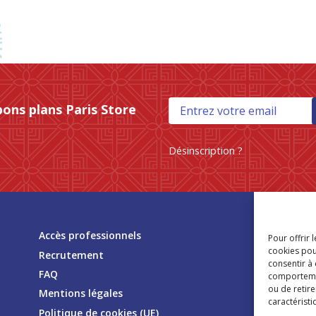
bons plans Paris Store
Désinscription ?
Tr
Accès professionnels
Pour offrir 
mag
cookies pou
Recrutement
consentir à
FAQ
comportement
ou de retire
Mentions légales
caractéristi
Politique de cookies (UE)