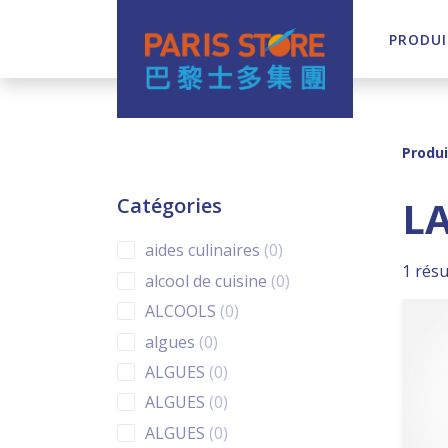
PRODUI
Navigation principale
Produi
L
Catégories
0 products
aides culinaires
0
1 résu
0 products
alcool de cuisine
0
0 products
ALCOOLS
0
0 products
algues
0
0 products
ALGUES
0
0 products
ALGUES
0
0 products
ALGUES
0