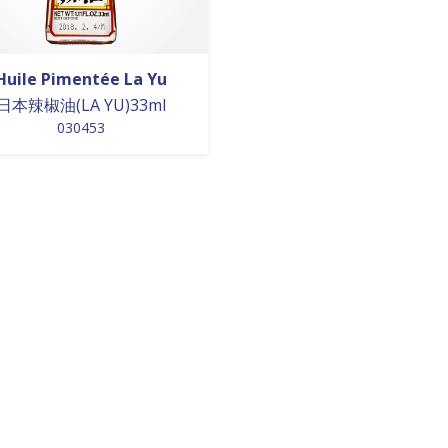
Huile Pimentée La Yu
日本辣椒油(LA YU)33ml
030453