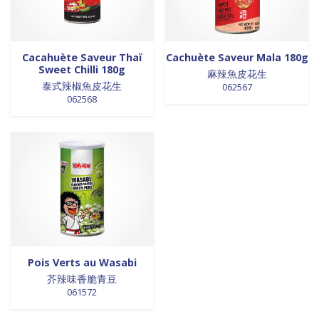
0 products
NOUILLES INSTANTANEES
0
0 products
nouilles vermicelles galettes
0
0 products
œufs
0
Cacahuète Saveur Thaï
Cachuète Saveur Mala 180g
Sweet Chilli 180g
0 products
麻辣魚皮花生
pates
0
泰式辣椒魚皮花生
062567
0 products
PATES
0
062568
0 products
PLANTES
0
0 products
plantes, céréales, graines
0
0 products
plantes, fruits et légumes séchés
0
0 products
plats cuisinés
0
0 products
poissons
0
0 products
POIVRE
0
0 products
pousse de bambou
0
0 products
Pousse de bambou
0
Pois Verts au Wasabi
0 products
préparation boisson
0
芥辣味香脆青豆
0 products
PREPARATION DE BOISSON
0
061572
0 products
PRÉPARATION INSTANTANEES
0