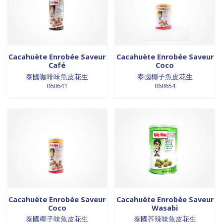
0 products
Trinadad
0
0 products
galettes
0
0 products
Union Européenne
0
0 products
GALETTES
0
0 products
Vietnam
0
0 products
glutamates
0
0 products
GRAINES
0
Cacahuète Enrobée Saveur
Cacahuète Enrobée Saveur
0 products
HUILE
0
Café
Coco
0 products
huile de poivre
0
泰國咖啡味魚皮花生
泰國椰子魚皮花生
0 products
huile de poivre
0
060641
060654
0 products
HUILE DE POIVRE
0
0 products
huiles de sésame
0
0 products
huiles et vinaigres
0
0 products
HUILES ET VINAIGRES+A233:M234
0
0 products
huiles végétales
0
0 products
HYGIÈNE
0
0 products
jus de fruits
0
0 products
konjac
0
Cacahuète Enrobée Saveur
Cacahuète Enrobée Saveur
0 products
Lait
0
Coco
Wasabi
0 products
Lait en poudre
0
泰國椰子味魚皮花生
泰國芥辣味魚皮花生