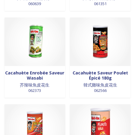
060639
061351
0 products
laits et crèmes de coco
0
0 products
légumes
0
0 products
légumes assaisonnés
0
0 products
LÉGUMES ASSAISONNÉS
0
0 products
MAISON
0
0 products
marinades
0
0 products
nouilles
0
0 products
NOUILLES
0
0 products
NOUILLES
0
Cacahuète Enrobée Saveur
Cacahuète Saveur Poulet
0 products
NOUILLES
0
Wasabi
Épicé 180g
芥辣味魚皮花生
韓式雞味魚皮花生
0 products
NOUILLES
0
062373
062566
0 products
nouilles et riz
0
0 products
nouilles instantanées
0
0 products
nouilles instantanées
0
0 products
NOUILLES INSTANTANEES
0
0 products
NOUILLES INSTANTANEES
0
0 products
NOUILLES INSTANTANEES
0