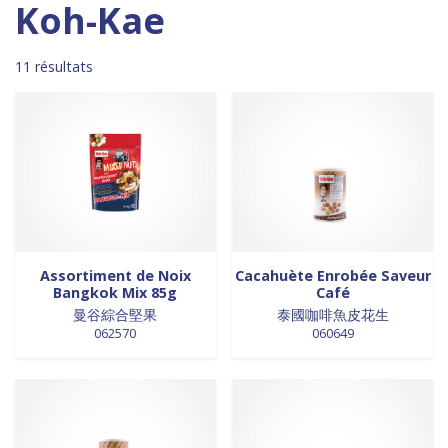
Madagascar
0
0 products
DESSERTS
0
Koh-Kae
0 products
Malaisie
0
0 products
desserts / glaces
0
0 products
Maroc
0
0 products
eaux minérales
0
11 résultats
0 products
Martinique
0
0 products
épices / assaisonnement
0
0 products
Mexique
0
0 products
épices et aromates
0
0 products
Nouvelle Zélande
0
0 products
EPICES ET AROMATES
0
0 products
Pays-Bas
0
0 products
EPICES ET ASSAISONNEMENTS
0
0 products
Philippines
0
0 products
farine
0
0 products
Pologne
0
0 products
farine de riz
0
0 products
Royaume-Uni
0
0 products
FARINES
0
0 products
Sénégal
0
0 products
FARINES DE RIZ
0
Assortiment de Noix
Cacahuète Enrobée Saveur
Bangkok Mix 85g
Café
0 products
Singapour
0
0 products
FRITURES
0
曼谷綜合堅果
泰國咖啡魚皮花生
0 products
Sri Lanka
0
0 products
FRITURES
0
062570
060649
0 products
Suède
0
0 products
fritures / vapeurs
0
0 products
Suriname
0
0 products
fruits / légumes / épices
0
0 products
Taiwan
0
0 products
fruits au sirop
0
11 products
Thaïlande
11
0 products
fruits de mer
0