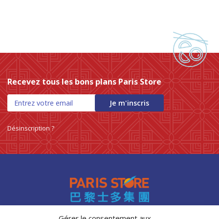
0 products
PREPARATION POUR SOUPE
0
0 products
PREPARATIONS DE BOISSON
0
0 products
préparations et assaisonnements
0
0 products
PREPARATIONS ET ASSAISONNEMENTS
0
0 products
préparations instantanées
0
0 products
PRÉPARATIONS INSTANTANÉES
0
0 products
préparations pour soupe
0
Recevez tous les bons plans Paris Store
0 products
PREPARATIONS POUR SOUPE
0
Je m'inscris
0 products
Produits de la mer
0
0 products
produits frais
0
Désinscription ?
0 products
riz
0
0 products
RIZ
0
0 products
riz basmati
0
0 products
riz gluant
0
0 products
RIZ GLUANTS
0
0 products
riz parfumé
0
0 products
RIZ PARFUMES
0
Gérer le consentement aux