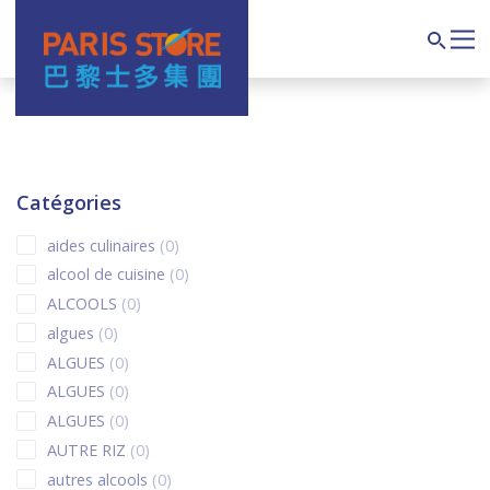
Navigation principale
Search
Catégories
0 products
aides culinaires
0
0 products
alcool de cuisine
0
0 products
ALCOOLS
0
0 products
algues
0
0 products
ALGUES
0
0 products
ALGUES
0
0 products
ALGUES
0
0 products
AUTRE RIZ
0
0 products
autres alcools
0