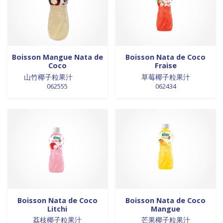
0 products
Trinadad
0
0 products
galettes
0
0 products
Union Européenne
0
0 products
GALETTES
0
0 products
Vietnam
0
0 products
glutamates
0
0 products
GRAINES
0
Boisson Mangue Nata de
Boisson Nata de Coco
0 products
HUILE
0
Coco
Fraise
0 products
huile de poivre
0
山竹椰子粒果汁
草莓椰子粒果汁
0 products
huile de poivre
0
062555
062434
0 products
HUILE DE POIVRE
0
0 products
huiles de sésame
0
0 products
huiles et vinaigres
0
0 products
HUILES ET VINAIGRES+A233:M234
0
0 products
huiles végétales
0
0 products
HYGIÈNE
0
6 products
jus de fruits
6
0 products
konjac
0
Boisson Nata de Coco
Boisson Nata de Coco
0 products
Lait
0
Litchi
Mangue
0 products
Lait en poudre
0
荔枝椰子粒果汁
芒果椰子粒果汁