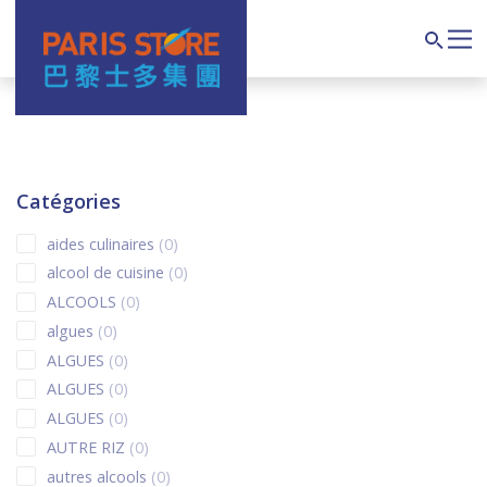
Navigation principale
Search
Catégories
0 products
aides culinaires
0
0 products
alcool de cuisine
0
0 products
ALCOOLS
0
0 products
algues
0
0 products
ALGUES
0
0 products
ALGUES
0
0 products
ALGUES
0
0 products
AUTRE RIZ
0
0 products
autres alcools
0