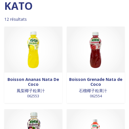
Madagascar
0
0 products
DESSERTS
0
KATO
0 products
Malaisie
0
0 products
desserts / glaces
0
0 products
Maroc
0
0 products
eaux minérales
0
12 résultats
0 products
Martinique
0
0 products
épices / assaisonnement
0
0 products
Mexique
0
0 products
épices et aromates
0
0 products
Nouvelle Zélande
0
0 products
EPICES ET AROMATES
0
0 products
Pays-Bas
0
0 products
EPICES ET ASSAISONNEMENTS
0
0 products
Philippines
0
0 products
farine
0
0 products
Pologne
0
0 products
farine de riz
0
0 products
Royaume-Uni
0
0 products
FARINES
0
0 products
Sénégal
0
0 products
FARINES DE RIZ
0
Boisson Ananas Nata De
Boisson Grenade Nata de
Coco
Coco
0 products
Singapour
0
0 products
FRITURES
0
鳳梨椰子粒果汁
石榴椰子粒果汁
0 products
Sri Lanka
0
0 products
FRITURES
0
062553
062554
0 products
Suède
0
0 products
fritures / vapeurs
0
0 products
Suriname
0
0 products
fruits / légumes / épices
0
0 products
Taiwan
0
0 products
fruits au sirop
0
11 products
Thaïlande
11
0 products
fruits de mer
0