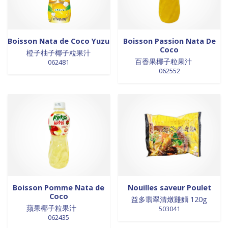
0 products
NOUILLES INSTANTANEES
0
0 products
nouilles vermicelles galettes
0
0 products
œufs
0
Boisson Nata de Coco Yuzu
Boisson Passion Nata De
Coco
0 products
橙子柚子椰子粒果汁
pates
0
百香果椰子粒果汁
062481
0 products
PATES
0
062552
0 products
PLANTES
0
0 products
plantes, céréales, graines
0
0 products
plantes, fruits et légumes séchés
0
0 products
plats cuisinés
0
0 products
poissons
0
0 products
POIVRE
0
0 products
pousse de bambou
0
0 products
Pousse de bambou
0
Boisson Pomme Nata de
Nouilles saveur Poulet
0 products
préparation boisson
0
Coco
益多翡翠清燉雞麵 120g
0 products
PREPARATION DE BOISSON
0
蘋果椰子粒果汁
503041
0 products
PRÉPARATION INSTANTANEES
0
062435