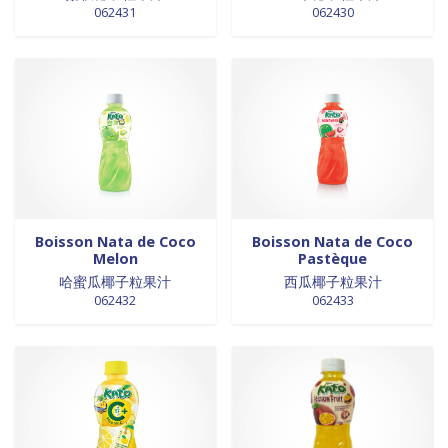
062431
062430
0 products
laits et crèmes de coco
0
0 products
légumes
0
0 products
légumes assaisonnés
0
0 products
LÉGUMES ASSAISONNÉS
0
0 products
MAISON
0
0 products
marinades
0
0 products
nouilles
0
0 products
NOUILLES
0
0 products
NOUILLES
0
Boisson Nata de Coco
Boisson Nata de Coco
0 products
NOUILLES
0
Melon
Pastèque
哈蜜瓜椰子粒果汁
西瓜椰子粒果汁
0 products
NOUILLES
0
062432
062433
0 products
nouilles et riz
0
1 product
nouilles instantanées
1
0 products
nouilles instantanées
0
0 products
NOUILLES INSTANTANEES
0
0 products
NOUILLES INSTANTANEES
0
0 products
NOUILLES INSTANTANEES
0