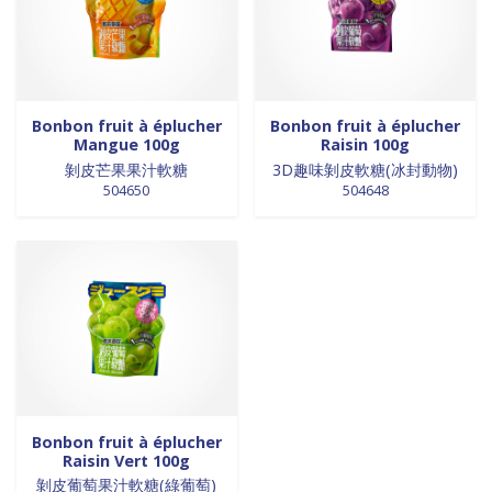
0 products
Trinadad
0
0 products
galettes
0
0 products
Union Européenne
0
0 products
GALETTES
0
0 products
Vietnam
0
0 products
glutamates
0
0 products
GRAINES
0
Bonbon fruit à éplucher
Bonbon fruit à éplucher
0 products
HUILE
0
Mangue 100g
Raisin 100g
0 products
huile de poivre
0
剝皮芒果果汁軟糖
3D趣味剝皮軟糖(冰封動物)
0 products
huile de poivre
0
504650
504648
0 products
HUILE DE POIVRE
0
0 products
huiles de sésame
0
0 products
huiles et vinaigres
0
0 products
HUILES ET VINAIGRES+A233:M234
0
0 products
huiles végétales
0
0 products
HYGIÈNE
0
0 products
jus de fruits
0
0 products
konjac
0
Bonbon fruit à éplucher
0 products
Lait
0
Raisin Vert 100g
0 products
Lait en poudre
0
剝皮葡萄果汁軟糖(綠葡萄)