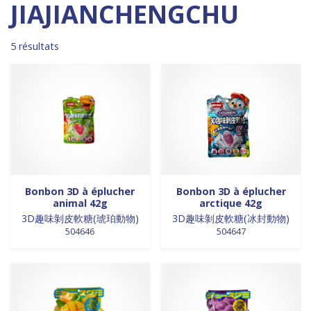
Madagascar
0
0 products
DESSERTS
0
JIAJIANCHENGCHU
0 products
Malaisie
0
0 products
desserts / glaces
0
0 products
Maroc
0
0 products
eaux minérales
0
5 résultats
0 products
Martinique
0
0 products
épices / assaisonnement
0
0 products
Mexique
0
0 products
épices et aromates
0
0 products
Nouvelle Zélande
0
0 products
EPICES ET AROMATES
0
0 products
Pays-Bas
0
0 products
EPICES ET ASSAISONNEMENTS
0
0 products
Philippines
0
0 products
farine
0
0 products
Pologne
0
0 products
farine de riz
0
0 products
Royaume-Uni
0
0 products
FARINES
0
0 products
Sénégal
0
0 products
FARINES DE RIZ
0
Bonbon 3D à éplucher
Bonbon 3D à éplucher
animal 42g
arctique 42g
0 products
Singapour
0
0 products
FRITURES
0
3D趣味剝皮軟糖(琥珀動物)
3D趣味剝皮軟糖(冰封動物)
0 products
Sri Lanka
0
0 products
FRITURES
0
504646
504647
0 products
Suède
0
0 products
fritures / vapeurs
0
0 products
Suriname
0
0 products
fruits / légumes / épices
0
0 products
Taiwan
0
0 products
fruits au sirop
0
0 products
Thaïlande
0
0 products
fruits de mer
0