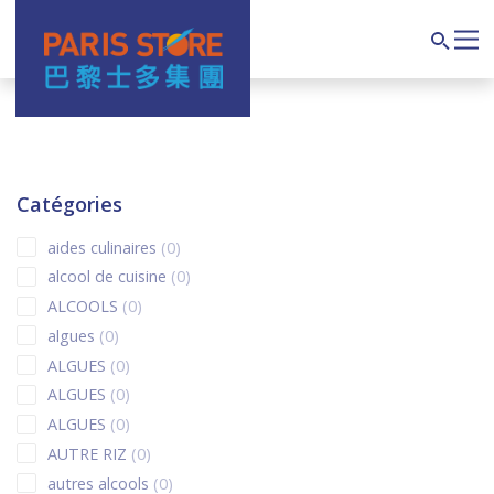
Navigation principale
Search
Catégories
0 products
aides culinaires
0
0 products
alcool de cuisine
0
0 products
ALCOOLS
0
0 products
algues
0
0 products
ALGUES
0
0 products
ALGUES
0
0 products
ALGUES
0
0 products
AUTRE RIZ
0
0 products
autres alcools
0