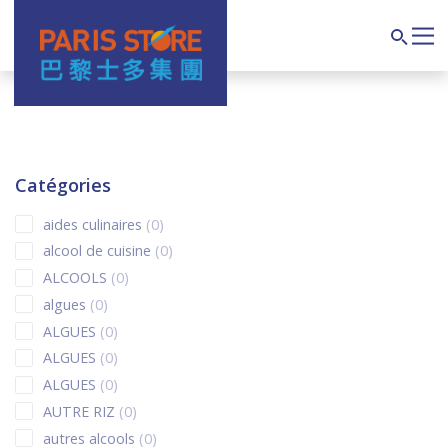
Navigation principale
Search
Catégories
0 products
aides culinaires
0
0 products
alcool de cuisine
0
0 products
ALCOOLS
0
0 products
algues
0
0 products
ALGUES
0
0 products
ALGUES
0
0 products
ALGUES
0
0 products
AUTRE RIZ
0
0 products
autres alcools
0