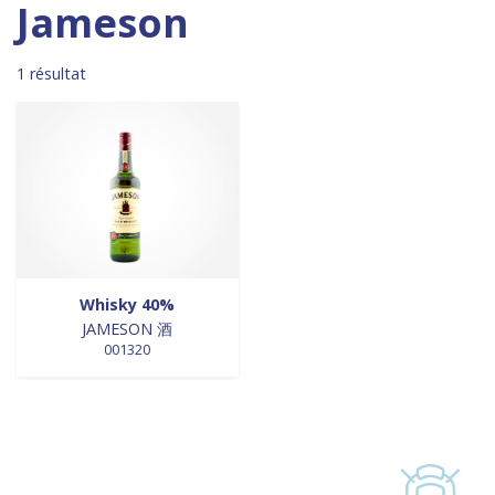
Madagascar
0
0 products
DESSERTS
0
Jameson
0 products
Malaisie
0
0 products
desserts / glaces
0
0 products
Maroc
0
0 products
eaux minérales
0
1 résultat
0 products
Martinique
0
0 products
épices / assaisonnement
0
0 products
Mexique
0
0 products
épices et aromates
0
0 products
Nouvelle Zélande
0
0 products
EPICES ET AROMATES
0
0 products
Pays-Bas
0
0 products
EPICES ET ASSAISONNEMENTS
0
0 products
Philippines
0
0 products
farine
0
0 products
Pologne
0
0 products
farine de riz
0
0 products
Royaume-Uni
0
0 products
FARINES
0
0 products
Sénégal
0
0 products
FARINES DE RIZ
0
Whisky 40%
0 products
Singapour
0
0 products
JAMESON 酒
FRITURES
0
001320
0 products
Sri Lanka
0
0 products
FRITURES
0
0 products
Suède
0
0 products
fritures / vapeurs
0
0 products
Suriname
0
0 products
fruits / légumes / épices
0
0 products
Taiwan
0
0 products
fruits au sirop
0
0 products
Thaïlande
0
0 products
fruits de mer
0