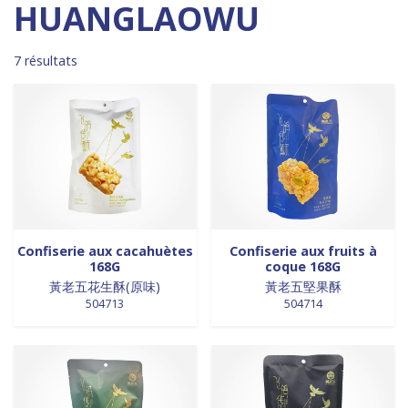
Madagascar
0
0 products
DESSERTS
0
HUANGLAOWU
0 products
Malaisie
0
0 products
desserts / glaces
0
0 products
Maroc
0
0 products
eaux minérales
0
7 résultats
0 products
Martinique
0
0 products
épices / assaisonnement
0
0 products
Mexique
0
0 products
épices et aromates
0
0 products
Nouvelle Zélande
0
0 products
EPICES ET AROMATES
0
0 products
Pays-Bas
0
0 products
EPICES ET ASSAISONNEMENTS
0
0 products
Philippines
0
0 products
farine
0
0 products
Pologne
0
0 products
farine de riz
0
0 products
Royaume-Uni
0
0 products
FARINES
0
0 products
Sénégal
0
0 products
FARINES DE RIZ
0
Confiserie aux cacahuètes
Confiserie aux fruits à
168G
coque 168G
0 products
Singapour
0
0 products
FRITURES
0
黃老五花生酥(原味)
黃老五堅果酥
0 products
Sri Lanka
0
0 products
FRITURES
0
504713
504714
0 products
Suède
0
0 products
fritures / vapeurs
0
0 products
Suriname
0
0 products
fruits / légumes / épices
0
0 products
Taiwan
0
0 products
fruits au sirop
0
0 products
Thaïlande
0
0 products
fruits de mer
0