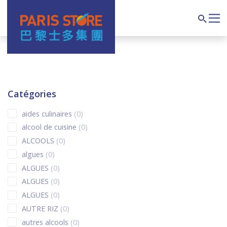
Navigation principale
Search
Catégories
0 products
aides culinaires
0
0 products
alcool de cuisine
0
0 products
ALCOOLS
0
0 products
algues
0
0 products
ALGUES
0
0 products
ALGUES
0
0 products
ALGUES
0
0 products
AUTRE RIZ
0
0 products
autres alcools
0