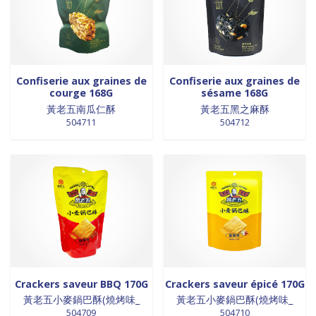
0 products
Trinadad
0
0 products
galettes
0
0 products
Union Européenne
0
0 products
GALETTES
0
0 products
Vietnam
0
0 products
glutamates
0
0 products
GRAINES
0
Confiserie aux graines de
Confiserie aux graines de
0 products
HUILE
0
courge 168G
sésame 168G
0 products
huile de poivre
0
黃老五南瓜仁酥
黃老五黑之麻酥
0 products
huile de poivre
0
504711
504712
0 products
HUILE DE POIVRE
0
0 products
huiles de sésame
0
0 products
huiles et vinaigres
0
0 products
HUILES ET VINAIGRES+A233:M234
0
0 products
huiles végétales
0
0 products
HYGIÈNE
0
0 products
jus de fruits
0
0 products
konjac
0
Crackers saveur BBQ 170G
Crackers saveur épicé 170G
0 products
Lait
0
黃老五小麥鍋巴酥(燒烤味_
黃老五小麥鍋巴酥(燒烤味_
0 products
Lait en poudre
0
504709
504710