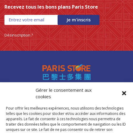
Recevez tous les bons plans Paris Store
0 products
NOUILLES INSTANTANEES
0
0 products
nouilles vermicelles galettes
0
Je m'inscris
0 products
œufs
0
0 products
pates
0
Désinscription ?
0 products
PATES
0
0 products
PLANTES
0
0 products
plantes, céréales, graines
0
0 products
plantes, fruits et légumes séchés
0
0 products
plats cuisinés
0
0 products
poissons
0
0 products
POIVRE
0
Gérer le consentement aux
0 products
pousse de bambou
0
cookies
Accès professionnels
0 products
Pousse de bambou
0
Recrutement
Pour offrir les meilleures expériences, nous utilisons des technologies
0 products
préparation boisson
0
FAQ
telles que les cookies pour stocker et/ou accéder aux informations des
Mentions légales
0 products
PREPARATION DE BOISSON
0
appareils. Le fait de consentir à ces technologies nous permettra de
traiter des données telles que le comportement de navigation ou les ID
Politique de cookies (UE)
0 products
PRÉPARATION INSTANTANEES
0
uniques sur ce site. Le fait de ne pas consentir ou de retirer son