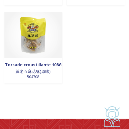
0 products
laits et crèmes de coco
0
0 products
légumes
0
0 products
légumes assaisonnés
0
0 products
LÉGUMES ASSAISONNÉS
0
0 products
MAISON
0
0 products
marinades
0
0 products
nouilles
0
0 products
NOUILLES
0
Torsade croustillante 108G
0 products
NOUILLES
0
黃老五麻花酥(原味)
0 products
NOUILLES
0
504708
0 products
NOUILLES
0
0 products
nouilles et riz
0
0 products
nouilles instantanées
0
0 products
nouilles instantanées
0
0 products
NOUILLES INSTANTANEES
0
0 products
NOUILLES INSTANTANEES
0
0 products
NOUILLES INSTANTANEES
0