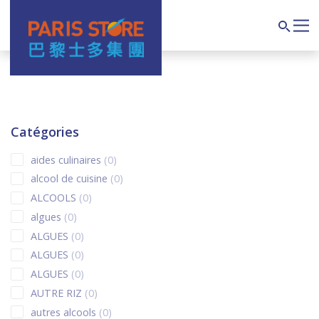
Navigation principale
Search
Catégories
0 products
aides culinaires
0
0 products
alcool de cuisine
0
0 products
ALCOOLS
0
0 products
algues
0
0 products
ALGUES
0
0 products
ALGUES
0
0 products
ALGUES
0
0 products
AUTRE RIZ
0
0 products
autres alcools
0