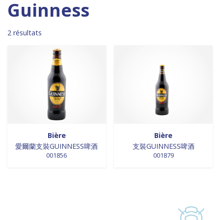
Madagascar
0
0 products
DESSERTS
0
Guinness
0 products
Malaisie
0
0 products
desserts / glaces
0
0 products
Maroc
0
0 products
eaux minérales
0
2 résultats
0 products
Martinique
0
0 products
épices / assaisonnement
0
0 products
Mexique
0
0 products
épices et aromates
0
0 products
Nouvelle Zélande
0
0 products
EPICES ET AROMATES
0
0 products
Pays-Bas
0
0 products
EPICES ET ASSAISONNEMENTS
0
0 products
Philippines
0
0 products
farine
0
0 products
Pologne
0
0 products
farine de riz
0
0 products
Royaume-Uni
0
0 products
FARINES
0
0 products
Sénégal
0
0 products
FARINES DE RIZ
0
Bière
Bière
0 products
Singapour
0
0 products
愛爾蘭支裝GUINNESS啤酒
支裝GUINNESS啤酒
FRITURES
0
001856
001879
0 products
Sri Lanka
0
0 products
FRITURES
0
0 products
Suède
0
0 products
fritures / vapeurs
0
0 products
Suriname
0
0 products
fruits / légumes / épices
0
0 products
Taiwan
0
0 products
fruits au sirop
0
0 products
Thaïlande
0
0 products
fruits de mer
0