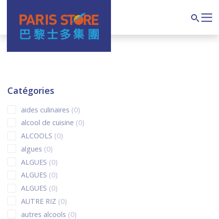
Navigation principale
Search
Catégories
0 products
aides culinaires
0
0 products
alcool de cuisine
0
0 products
ALCOOLS
0
0 products
algues
0
0 products
ALGUES
0
0 products
ALGUES
0
0 products
ALGUES
0
0 products
AUTRE RIZ
0
0 products
autres alcools
0