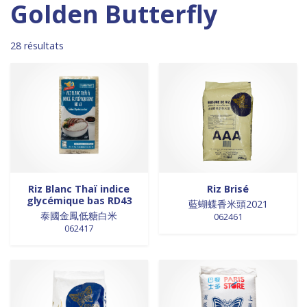
Madagascar
0
0 products
DESSERTS
0
Golden Butterfly
0 products
Malaisie
0
0 products
desserts / glaces
0
0 products
Maroc
0
0 products
eaux minérales
0
28 résultats
0 products
Martinique
0
0 products
épices / assaisonnement
0
0 products
Mexique
0
0 products
épices et aromates
0
0 products
Nouvelle Zélande
0
0 products
EPICES ET AROMATES
0
0 products
Pays-Bas
0
0 products
EPICES ET ASSAISONNEMENTS
0
0 products
Philippines
0
0 products
farine
0
0 products
Pologne
0
0 products
farine de riz
0
0 products
Royaume-Uni
0
0 products
FARINES
0
0 products
Sénégal
0
0 products
FARINES DE RIZ
0
Riz Blanc Thaï indice
Riz Brisé
glycémique bas RD43
0 products
Singapour
0
0 products
藍蝴蝶香米頭2021
FRITURES
0
泰國金鳳低糖白米
062461
0 products
Sri Lanka
0
0 products
FRITURES
0
062417
0 products
Suède
0
0 products
fritures / vapeurs
0
0 products
Suriname
0
0 products
fruits / légumes / épices
0
0 products
Taiwan
0
0 products
fruits au sirop
0
17 products
Thaïlande
17
0 products
fruits de mer
0