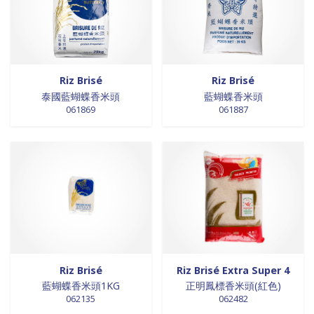
0 products
Trinadad
0
0 products
galettes
0
0 products
Union Européenne
0
0 products
GALETTES
0
0 products
Vietnam
0
0 products
glutamates
0
0 products
GRAINES
0
Riz Brisé
Riz Brisé
0 products
HUILE
0
泰國藍蝴蝶香米頭
藍蝴蝶香米頭
0 products
huile de poivre
0
061869
061887
0 products
huile de poivre
0
0 products
HUILE DE POIVRE
0
0 products
huiles de sésame
0
0 products
huiles et vinaigres
0
0 products
HUILES ET VINAIGRES+A233:M234
0
0 products
huiles végétales
0
0 products
HYGIÈNE
0
0 products
jus de fruits
0
0 products
konjac
0
Riz Brisé
Riz Brisé Extra Super 4
藍蝴蝶香米頭1KG
正明鳳標香米頭(紅色)
0 products
Lait
0
062135
062482
0 products
Lait en poudre
0