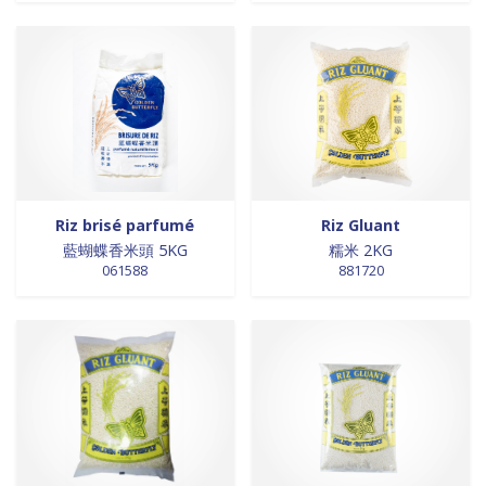
0 products
laits et crèmes de coco
0
0 products
légumes
0
0 products
légumes assaisonnés
0
0 products
LÉGUMES ASSAISONNÉS
0
0 products
MAISON
0
0 products
marinades
0
0 products
nouilles
0
0 products
NOUILLES
0
Riz brisé parfumé
Riz Gluant
藍蝴蝶香米頭 5KG
糯米 2KG
0 products
NOUILLES
0
061588
881720
0 products
NOUILLES
0
0 products
NOUILLES
0
0 products
nouilles et riz
0
0 products
nouilles instantanées
0
0 products
nouilles instantanées
0
0 products
NOUILLES INSTANTANEES
0
0 products
NOUILLES INSTANTANEES
0
0 products
NOUILLES INSTANTANEES
0