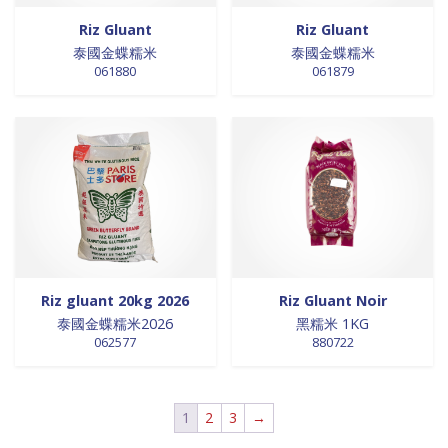
0 products
NOUILLES INSTANTANEES
0
Riz Gluant
Riz Gluant
0 products
nouilles vermicelles galettes
0
泰國金蝶糯米
泰國金蝶糯米
061880
061879
0 products
œufs
0
0 products
pates
0
0 products
PATES
0
0 products
PLANTES
0
0 products
plantes, céréales, graines
0
0 products
plantes, fruits et légumes séchés
0
0 products
plats cuisinés
0
0 products
poissons
0
0 products
POIVRE
0
Riz gluant 20kg 2026
Riz Gluant Noir
0 products
pousse de bambou
0
泰國金蝶糯米2026
黑糯米 1KG
062577
880722
0 products
Pousse de bambou
0
0 products
préparation boisson
0
0 products
PREPARATION DE BOISSON
0
1
2
3
→
0 products
PRÉPARATION INSTANTANEES
0