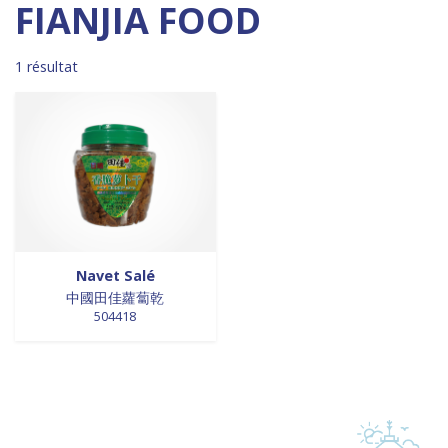
Madagascar
0
0 products
DESSERTS
0
FIANJIA FOOD
0 products
Malaisie
0
0 products
desserts / glaces
0
0 products
Maroc
0
0 products
eaux minérales
0
1 résultat
0 products
Martinique
0
0 products
épices / assaisonnement
0
0 products
Mexique
0
0 products
épices et aromates
0
0 products
Nouvelle Zélande
0
0 products
EPICES ET AROMATES
0
0 products
Pays-Bas
0
0 products
EPICES ET ASSAISONNEMENTS
0
0 products
Philippines
0
0 products
farine
0
0 products
Pologne
0
0 products
farine de riz
0
0 products
Royaume-Uni
0
0 products
FARINES
0
0 products
Sénégal
0
0 products
FARINES DE RIZ
0
Navet Salé
0 products
Singapour
0
0 products
中國田佳蘿蔔乾
FRITURES
0
504418
0 products
Sri Lanka
0
0 products
FRITURES
0
0 products
Suède
0
0 products
fritures / vapeurs
0
0 products
Suriname
0
0 products
fruits / légumes / épices
0
0 products
Taiwan
0
0 products
fruits au sirop
0
0 products
Thaïlande
0
0 products
fruits de mer
0