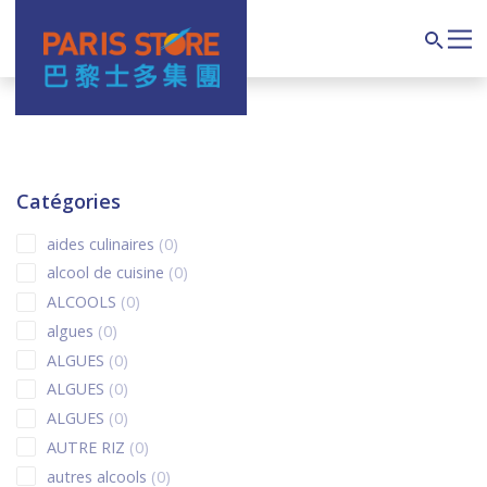
Navigation principale
Search
Catégories
0 products
aides culinaires
0
0 products
alcool de cuisine
0
0 products
ALCOOLS
0
0 products
algues
0
0 products
ALGUES
0
0 products
ALGUES
0
0 products
ALGUES
0
0 products
AUTRE RIZ
0
0 products
autres alcools
0