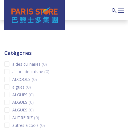
Navigation principale
Search
Catégories
0 products
aides culinaires
0
0 products
alcool de cuisine
0
0 products
ALCOOLS
0
0 products
algues
0
0 products
ALGUES
0
0 products
ALGUES
0
0 products
ALGUES
0
0 products
AUTRE RIZ
0
0 products
autres alcools
0