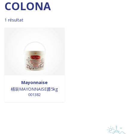
Madagascar
0
0 products
DESSERTS
0
COLONA
0 products
Malaisie
0
0 products
desserts / glaces
0
0 products
Maroc
0
0 products
eaux minérales
0
1 résultat
0 products
Martinique
0
0 products
épices / assaisonnement
0
0 products
Mexique
0
0 products
épices et aromates
0
0 products
Nouvelle Zélande
0
0 products
EPICES ET AROMATES
0
0 products
Pays-Bas
0
0 products
EPICES ET ASSAISONNEMENTS
0
0 products
Philippines
0
0 products
farine
0
0 products
Pologne
0
0 products
farine de riz
0
0 products
Royaume-Uni
0
0 products
FARINES
0
0 products
Sénégal
0
0 products
FARINES DE RIZ
0
Mayonnaise
0 products
Singapour
0
0 products
桶裝MAYONNAISE醬5kg
FRITURES
0
001382
0 products
Sri Lanka
0
0 products
FRITURES
0
0 products
Suède
0
0 products
fritures / vapeurs
0
0 products
Suriname
0
0 products
fruits / légumes / épices
0
0 products
Taiwan
0
0 products
fruits au sirop
0
0 products
Thaïlande
0
0 products
fruits de mer
0