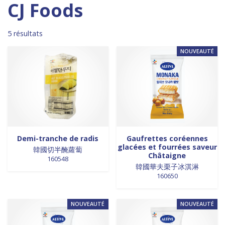
Madagascar
0
0 products
DESSERTS
0
CJ Foods
0 products
Malaisie
0
4 products
desserts / glaces
4
0 products
Maroc
0
0 products
eaux minérales
0
5 résultats
0 products
Martinique
0
0 products
épices / assaisonnement
0
NOUVEAUTÉ
0 products
Mexique
0
0 products
épices et aromates
0
0 products
Nouvelle Zélande
0
0 products
EPICES ET AROMATES
0
0 products
Pays-Bas
0
0 products
EPICES ET ASSAISONNEMENTS
0
0 products
Philippines
0
0 products
farine
0
0 products
Pologne
0
0 products
farine de riz
0
0 products
Royaume-Uni
0
0 products
FARINES
0
0 products
Sénégal
0
0 products
FARINES DE RIZ
0
Demi-tranche de radis
Gaufrettes coréennes
glacées et fourrées saveur
0 products
Singapour
0
0 products
韓國切半醃蘿蔔
FRITURES
0
Châtaigne
160548
0 products
Sri Lanka
0
0 products
FRITURES
0
韓國華夫栗子冰淇淋
0 products
Suède
0
0 products
fritures / vapeurs
0
160650
0 products
Suriname
0
0 products
fruits / légumes / épices
0
0 products
Taiwan
0
0 products
fruits au sirop
0
NOUVEAUTÉ
NOUVEAUTÉ
0 products
Thaïlande
0
0 products
fruits de mer
0