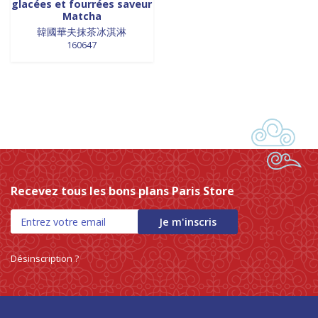
glacées et fourrées saveur
0 products
laits et crèmes de coco
0
Matcha
0 products
légumes
0
韓國華夫抹茶冰淇淋
160647
1 product
légumes assaisonnés
1
0 products
LÉGUMES ASSAISONNÉS
0
0 products
MAISON
0
0 products
marinades
0
0 products
nouilles
0
0 products
NOUILLES
0
0 products
NOUILLES
0
0 products
NOUILLES
0
Recevez tous les bons plans Paris Store
0 products
NOUILLES
0
0 products
nouilles et riz
0
Je m'inscris
0 products
nouilles instantanées
0
0 products
Désinscription ?
nouilles instantanées
0
0 products
NOUILLES INSTANTANEES
0
0 products
NOUILLES INSTANTANEES
0
0 products
NOUILLES INSTANTANEES
0