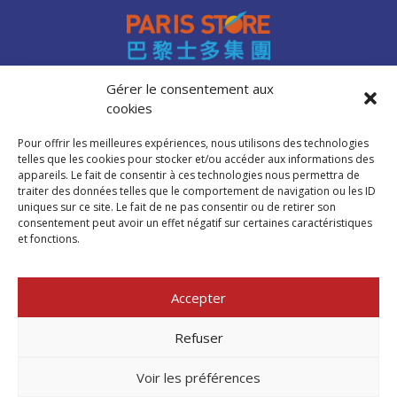
0 products
NOUILLES INSTANTANEES
0
0 products
nouilles vermicelles galettes
0
0 products
œufs
0
Gérer le consentement aux
0 products
pates
0
cookies
Accès professionnels
0 products
PATES
0
Recrutement
0 products
PLANTES
0
Pour offrir les meilleures expériences, nous utilisons des technologies
FAQ
telles que les cookies pour stocker et/ou accéder aux informations des
0 products
plantes, céréales, graines
0
Mentions légales
appareils. Le fait de consentir à ces technologies nous permettra de
0 products
plantes, fruits et légumes séchés
0
traiter des données telles que le comportement de navigation ou les ID
Politique de cookies (UE)
uniques sur ce site. Le fait de ne pas consentir ou de retirer son
0 products
plats cuisinés
0
consentement peut avoir un effet négatif sur certaines caractéristiques
0 products
poissons
0
et fonctions.
Trouver mon
0 products
POIVRE
0
magasin Paris Store
0 products
pousse de bambou
0
Accepter
0 products
Pousse de bambou
0
Où nous trouver
0 products
préparation boisson
0
Refuser
0 products
PREPARATION DE BOISSON
0
0 products
Voir les préférences
PRÉPARATION INSTANTANEES
0