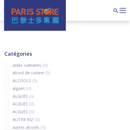
Navigation principale
Search
Catégories
0 products
aides culinaires
0
0 products
alcool de cuisine
0
0 products
ALCOOLS
0
0 products
algues
0
0 products
ALGUES
0
0 products
ALGUES
0
0 products
ALGUES
0
0 products
AUTRE RIZ
0
0 products
autres alcools
0