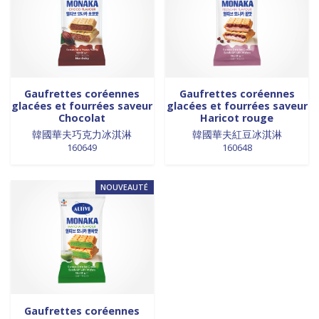
0 products
Trinadad
0
0 products
galettes
0
0 products
Union Européenne
0
0 products
GALETTES
0
0 products
Vietnam
0
0 products
glutamates
0
0 products
GRAINES
0
0 products
HUILE
0
Gaufrettes coréennes
Gaufrettes coréennes
0 products
huile de poivre
0
glacées et fourrées saveur
glacées et fourrées saveur
Chocolat
Haricot rouge
0 products
huile de poivre
0
韓國華夫巧克力冰淇淋
韓國華夫紅豆冰淇淋
0 products
HUILE DE POIVRE
0
160649
160648
0 products
huiles de sésame
0
0 products
huiles et vinaigres
0
NOUVEAUTÉ
0 products
HUILES ET VINAIGRES+A233:M234
0
0 products
huiles végétales
0
0 products
HYGIÈNE
0
0 products
jus de fruits
0
0 products
konjac
0
0 products
Lait
0
Gaufrettes coréennes
0 products
Lait en poudre
0