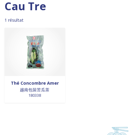
Madagascar
0
0 products
DESSERTS
0
Cau Tre
0 products
Malaisie
0
0 products
desserts / glaces
0
0 products
Maroc
0
0 products
eaux minérales
0
1 résultat
0 products
Martinique
0
0 products
épices / assaisonnement
0
0 products
Mexique
0
0 products
épices et aromates
0
0 products
Nouvelle Zélande
0
0 products
EPICES ET AROMATES
0
0 products
Pays-Bas
0
0 products
EPICES ET ASSAISONNEMENTS
0
0 products
Philippines
0
0 products
farine
0
0 products
Pologne
0
0 products
farine de riz
0
0 products
Royaume-Uni
0
0 products
FARINES
0
0 products
Sénégal
0
0 products
FARINES DE RIZ
0
Thé Concombre Amer
0 products
Singapour
0
0 products
越南包裝苦瓜茶
FRITURES
0
180338
0 products
Sri Lanka
0
0 products
FRITURES
0
0 products
Suède
0
0 products
fritures / vapeurs
0
0 products
Suriname
0
0 products
fruits / légumes / épices
0
0 products
Taiwan
0
0 products
fruits au sirop
0
0 products
Thaïlande
0
0 products
fruits de mer
0