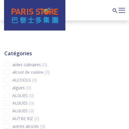
Navigation principale
Search
Catégories
0 products
aides culinaires
0
0 products
alcool de cuisine
0
0 products
ALCOOLS
0
0 products
algues
0
0 products
ALGUES
0
0 products
ALGUES
0
0 products
ALGUES
0
0 products
AUTRE RIZ
0
0 products
autres alcools
0