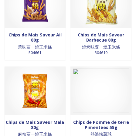
0 products
Trinadad
0
0 products
galettes
0
0 products
Union Européenne
0
0 products
GALETTES
0
0 products
Vietnam
0
0 products
glutamates
0
0 products
GRAINES
0
Chips de Mais Saveur Ail
Chips de Mais Saveur
0 products
HUILE
0
80g
Barbecue 80g
0 products
huile de poivre
0
蒜味粟一燒玉米條
燒烤味粟一燒玉米條
0 products
huile de poivre
0
504661
504619
0 products
HUILE DE POIVRE
0
0 products
huiles de sésame
0
0 products
huiles et vinaigres
0
0 products
HUILES ET VINAIGRES+A233:M234
0
0 products
huiles végétales
0
0 products
HYGIÈNE
0
0 products
jus de fruits
0
0 products
konjac
0
Chips de Mais Saveur Mala
Chips de Pomme de terre
0 products
Lait
0
80g
Pimentées 55g
0 products
Lait en poudre
0
麻辣粟一燒玉米條
熱浪辣薯球