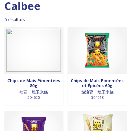
Madagascar
0
0 products
DESSERTS
0
Calbee
0 products
Malaisie
0
0 products
desserts / glaces
0
0 products
Maroc
0
0 products
eaux minérales
0
6 résultats
0 products
Martinique
0
0 products
épices / assaisonnement
0
0 products
Mexique
0
0 products
épices et aromates
0
0 products
Nouvelle Zélande
0
0 products
EPICES ET AROMATES
0
0 products
Pays-Bas
0
0 products
EPICES ET ASSAISONNEMENTS
0
0 products
Philippines
0
0 products
farine
0
0 products
Pologne
0
0 products
farine de riz
0
0 products
Royaume-Uni
0
0 products
FARINES
0
0 products
Sénégal
0
0 products
FARINES DE RIZ
0
Chips de Mais Pimentées
Chips de Mais Pimentées
80g
et Épicées 60g
0 products
Singapour
0
0 products
FRITURES
0
辣粟一燒玉米條
熱浪粟一燒玉米條
0 products
Sri Lanka
0
0 products
FRITURES
0
504620
504618
0 products
Suède
0
0 products
fritures / vapeurs
0
0 products
Suriname
0
0 products
fruits / légumes / épices
0
0 products
Taiwan
0
0 products
fruits au sirop
0
0 products
Thaïlande
0
0 products
fruits de mer
0