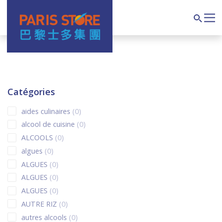
Navigation principale
Search
Catégories
0 products
aides culinaires
0
0 products
alcool de cuisine
0
0 products
ALCOOLS
0
0 products
algues
0
0 products
ALGUES
0
0 products
ALGUES
0
0 products
ALGUES
0
0 products
AUTRE RIZ
0
0 products
autres alcools
0