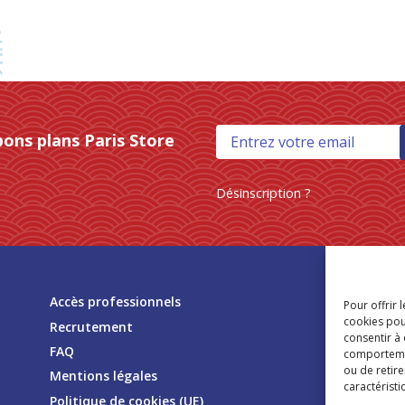
bons plans Paris Store
Désinscription ?
Tr
Accès professionnels
Pour offrir 
mag
cookies pou
Recrutement
consentir à
FAQ
comportement
ou de retire
Mentions légales
caractéristi
Politique de cookies (UE)