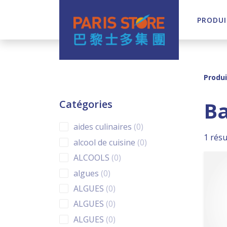
PRODUI
Navigation principale
Produi
Ba
Catégories
0 products
aides culinaires
0
1 résu
0 products
alcool de cuisine
0
0 products
ALCOOLS
0
0 products
algues
0
0 products
ALGUES
0
0 products
ALGUES
0
0 products
ALGUES
0