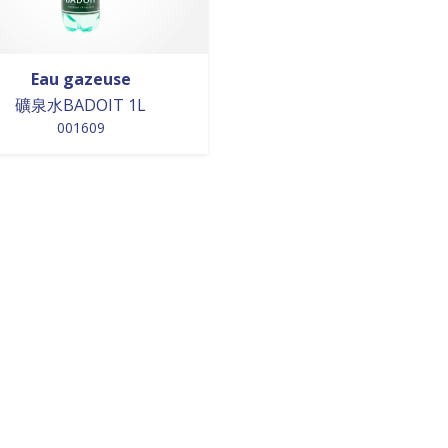
Eau gazeuse
礦泉水BADOIT 1L
001609