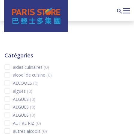
Navigation principale
Search
Catégories
0 products
aides culinaires
0
0 products
alcool de cuisine
0
0 products
ALCOOLS
0
0 products
algues
0
0 products
ALGUES
0
0 products
ALGUES
0
0 products
ALGUES
0
0 products
AUTRE RIZ
0
0 products
autres alcools
0