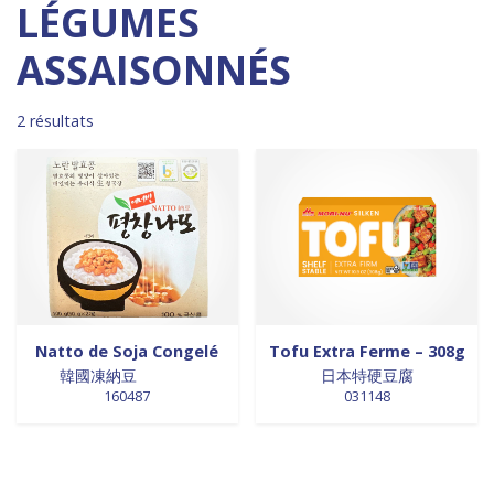
Madagascar
0
0 products
DESSERTS
0
LÉGUMES
0 products
Malaisie
0
0 products
desserts / glaces
0
ASSAISONNÉS
0 products
Maroc
0
0 products
eaux minérales
0
0 products
Martinique
0
0 products
épices / assaisonnement
0
0 products
Mexique
0
0 products
2 résultats
épices et aromates
0
0 products
Nouvelle Zélande
0
0 products
EPICES ET AROMATES
0
0 products
Pays-Bas
0
0 products
EPICES ET ASSAISONNEMENTS
0
0 products
Philippines
0
0 products
farine
0
0 products
Pologne
0
0 products
farine de riz
0
0 products
Royaume-Uni
0
0 products
FARINES
0
0 products
Sénégal
0
0 products
FARINES DE RIZ
0
0 products
Singapour
0
0 products
FRITURES
0
Natto de Soja Congelé
Tofu Extra Ferme – 308g
0 products
Sri Lanka
0
0 products
FRITURES
0
韓國凍納豆
日本特硬豆腐
0 products
Suède
0
0 products
fritures / vapeurs
0
160487
031148
0 products
Suriname
0
0 products
fruits / légumes / épices
0
0 products
Taiwan
0
0 products
fruits au sirop
0
0 products
Thaïlande
0
0 products
fruits de mer
0