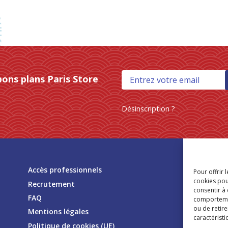
bons plans Paris Store
Désinscription ?
Tr
Accès professionnels
Pour offrir 
mag
cookies pou
Recrutement
consentir à
FAQ
comportement
ou de retire
Mentions légales
caractéristi
Politique de cookies (UE)