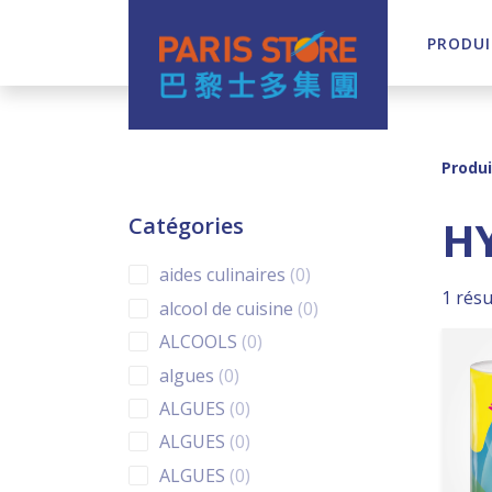
PRODUI
Navigation principale
Produi
H
Catégories
0 products
aides culinaires
0
1 résu
0 products
alcool de cuisine
0
0 products
ALCOOLS
0
0 products
algues
0
0 products
ALGUES
0
0 products
ALGUES
0
0 products
ALGUES
0