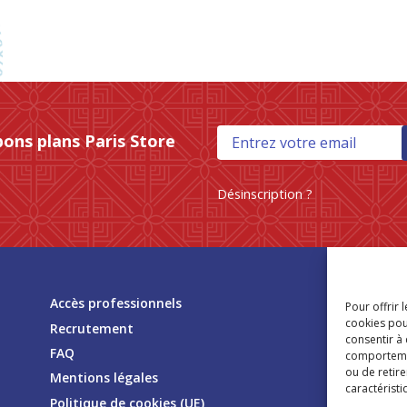
bons plans Paris Store
Désinscription ?
Tr
Accès professionnels
Pour offrir 
mag
cookies pou
Recrutement
consentir à
FAQ
comportement
ou de retire
Mentions légales
caractéristi
Politique de cookies (UE)