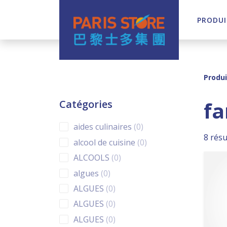
PRODUI
Navigation principale
Produi
fa
Catégories
0 products
aides culinaires
0
8 résu
0 products
alcool de cuisine
0
0 products
ALCOOLS
0
0 products
algues
0
0 products
ALGUES
0
0 products
ALGUES
0
0 products
ALGUES
0