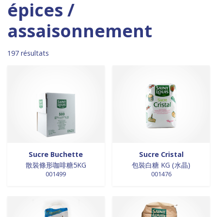
Madagascar
0
0 products
DESSERTS
0
épices /
5 products
Malaisie
5
0 products
desserts / glaces
0
assaisonnement
0 products
Maroc
0
0 products
eaux minérales
0
0 products
Martinique
0
197 products
épices / assaisonnement
197
0 products
Mexique
0
80 products
197 résultats
épices et aromates
80
0 products
Nouvelle Zélande
0
0 products
EPICES ET AROMATES
0
0 products
Pays-Bas
0
2 products
EPICES ET ASSAISONNEMENTS
2
2 products
Philippines
2
0 products
farine
0
0 products
Pologne
0
0 products
farine de riz
0
0 products
Royaume-Uni
0
0 products
FARINES
0
0 products
Sénégal
0
0 products
FARINES DE RIZ
0
0 products
Singapour
0
0 products
FRITURES
0
Sucre Buchette
Sucre Cristal
1 product
Sri Lanka
1
0 products
FRITURES
0
散裝條形咖啡糖5KG
包裝白糖 KG (水晶)
0 products
Suède
0
0 products
fritures / vapeurs
0
001499
001476
0 products
Suriname
0
0 products
fruits / légumes / épices
0
4 products
Taiwan
4
0 products
fruits au sirop
0
48 products
Thaïlande
48
0 products
fruits de mer
0