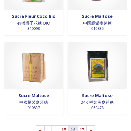
0 products
NOUILLES INSTANTANEES
0
0 products
nouilles vermicelles galettes
0
Sucre Fleur Coco Bio
Sucre Maltose
0 products
œufs
0
有機椰子花糖 BIO
中國膠罐麥芽糖
310098
010836
51 products
pates
51
1 product
PATES
1
0 products
PLANTES
0
0 products
plantes, céréales, graines
0
0 products
plantes, fruits et légumes séchés
0
0 products
plats cuisinés
0
0 products
poissons
0
0 products
POIVRE
0
0 products
pousse de bambou
0
Sucre Maltose
Sucre Maltose
0 products
Pousse de bambou
0
中國桶裝麥牙糖
24K 桶裝黑麥芽糖
010837
060478
0 products
préparation boisson
0
0 products
PREPARATION DE BOISSON
0
0 products
PRÉPARATION INSTANTANEES
0
←
1
…
15
16
17
→