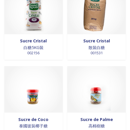
0 products
Trinadad
0
0 products
galettes
0
4 products
Union Européenne
4
0 products
GALETTES
0
4 products
Vietnam
4
8 products
glutamates
8
0 products
GRAINES
0
0 products
HUILE
0
Sucre Cristal
Sucre Cristal
0 products
huile de poivre
0
白糖5KG裝
散裝白糖
0 products
huile de poivre
0
002156
001531
0 products
HUILE DE POIVRE
0
0 products
huiles de sésame
0
0 products
huiles et vinaigres
0
0 products
HUILES ET VINAIGRES+A233:M234
0
0 products
huiles végétales
0
0 products
HYGIÈNE
0
0 products
jus de fruits
0
0 products
konjac
0
0 products
Sucre de Coco
Sucre de Palme
Lait
0
泰國玻裝椰子糖
高棉樹糖
0 products
Lait en poudre
0