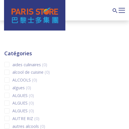
Navigation principale
Search
Catégories
0 products
aides culinaires
0
0 products
alcool de cuisine
0
0 products
ALCOOLS
0
0 products
algues
0
0 products
ALGUES
0
0 products
ALGUES
0
0 products
ALGUES
0
0 products
AUTRE RIZ
0
0 products
autres alcools
0