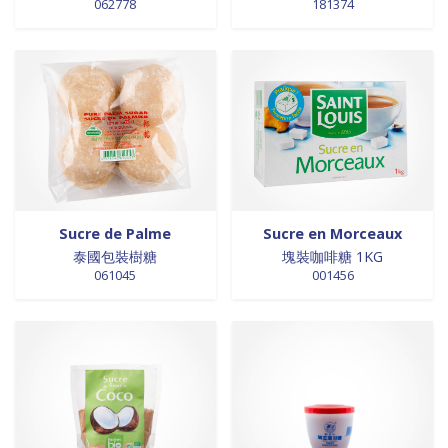
062778
181374
0 products
laits et crèmes de coco
0
0 products
légumes
0
0 products
légumes assaisonnés
0
0 products
LÉGUMES ASSAISONNÉS
0
0 products
MAISON
0
0 products
marinades
0
0 products
nouilles
0
0 products
NOUILLES
0
0 products
NOUILLES
0
Sucre de Palme
Sucre en Morceaux
泰國包裝樹糖
塊裝咖啡糖 1KG
0 products
NOUILLES
0
061045
001456
0 products
NOUILLES
0
0 products
nouilles et riz
0
0 products
nouilles instantanées
0
0 products
nouilles instantanées
0
0 products
NOUILLES INSTANTANEES
0
0 products
NOUILLES INSTANTANEES
0
0 products
NOUILLES INSTANTANEES
0