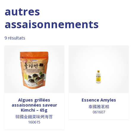
Madagascar
0
0 products
DESSERTS
0
autres
1 product
Malaisie
1
0 products
desserts / glaces
0
0 products
Maroc
0
0 products
eaux minérales
0
assaisonnements
0 products
Martinique
0
9 products
épices / assaisonnement
9
0 products
Mexique
0
1 product
épices et aromates
1
9 résultats
0 products
Nouvelle Zélande
0
0 products
EPICES ET AROMATES
0
0 products
Pays-Bas
0
0 products
EPICES ET ASSAISONNEMENTS
0
0 products
Philippines
0
0 products
farine
0
0 products
Pologne
0
0 products
farine de riz
0
0 products
Royaume-Uni
0
0 products
FARINES
0
0 products
Sénégal
0
0 products
FARINES DE RIZ
0
0 products
Singapour
0
0 products
FRITURES
0
0 products
Sri Lanka
0
0 products
FRITURES
0
Algues grillées
Essence Amyles
0 products
Suède
0
0 products
fritures / vapeurs
0
assaisonnées saveur
泰國雅茗精
Kimchi – 65g
0 products
Suriname
0
0 products
fruits / légumes / épices
0
061607
韓國金錢菜味烤海苔
0 products
Taiwan
0
0 products
fruits au sirop
0
160615
3 products
Thaïlande
3
0 products
fruits de mer
0