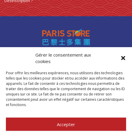
Désinscription ?
0 products
PREPARATION POUR SOUPE
0
0 products
PREPARATIONS DE BOISSON
0
0 products
préparations et assaisonnements
0
0 products
PREPARATIONS ET ASSAISONNEMENTS
0
0 products
préparations instantanées
0
0 products
PRÉPARATIONS INSTANTANÉES
0
0 products
préparations pour soupe
0
Gérer le consentement aux
0 products
PREPARATIONS POUR SOUPE
0
cookies
Accès professionnels
0 products
Produits de la mer
0
Recrutement
0 products
produits frais
0
Pour offrir les meilleures expériences, nous utilisons des technologies
FAQ
telles que les cookies pour stocker et/ou accéder aux informations des
0 products
riz
0
Mentions légales
appareils. Le fait de consentir à ces technologies nous permettra de
0 products
RIZ
0
traiter des données telles que le comportement de navigation ou les ID
Politique de cookies (UE)
uniques sur ce site. Le fait de ne pas consentir ou de retirer son
0 products
riz basmati
0
consentement peut avoir un effet négatif sur certaines caractéristiques
0 products
riz gluant
0
et fonctions.
Trouver mon
0 products
RIZ GLUANTS
0
magasin Paris Store
0 products
riz parfumé
0
Accepter
0 products
RIZ PARFUMES
0
Où nous trouver