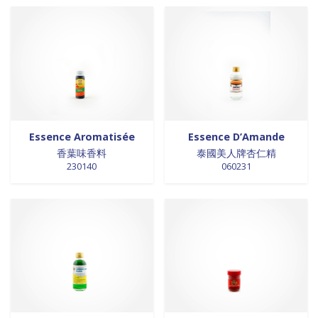
0 products
Trinadad
0
0 products
galettes
0
0 products
Union Européenne
0
0 products
GALETTES
0
0 products
Vietnam
0
0 products
glutamates
0
0 products
GRAINES
0
0 products
HUILE
0
0 products
huile de poivre
0
0 products
huile de poivre
0
Essence Aromatisée
Essence D’Amande
0 products
HUILE DE POIVRE
0
香葉味香料
泰國美人牌杏仁精
0 products
huiles de sésame
0
230140
060231
0 products
huiles et vinaigres
0
0 products
HUILES ET VINAIGRES+A233:M234
0
0 products
huiles végétales
0
0 products
HYGIÈNE
0
0 products
jus de fruits
0
0 products
konjac
0
0 products
Lait
0
0 products
Lait en poudre
0