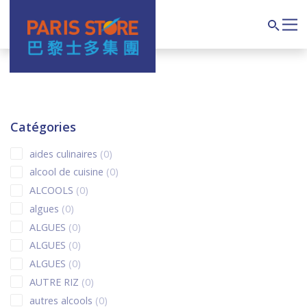
Navigation principale
Search
Catégories
0 products
aides culinaires
0
0 products
alcool de cuisine
0
0 products
ALCOOLS
0
0 products
algues
0
0 products
ALGUES
0
0 products
ALGUES
0
0 products
ALGUES
0
0 products
AUTRE RIZ
0
0 products
autres alcools
0