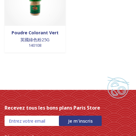
0 products
NOUILLES INSTANTANEES
0
0 products
nouilles vermicelles galettes
0
0 products
œufs
0
0 products
pates
0
Poudre Colorant Vert
0 products
英國綠色粉25G
PATES
0
140108
0 products
PLANTES
0
0 products
plantes, céréales, graines
0
0 products
plantes, fruits et légumes séchés
0
0 products
plats cuisinés
0
0 products
poissons
0
0 products
POIVRE
0
0 products
pousse de bambou
0
0 products
Pousse de bambou
0
Recevez tous les bons plans Paris Store
0 products
préparation boisson
0
0 products
Je m'inscris
PREPARATION DE BOISSON
0
0 products
PRÉPARATION INSTANTANEES
0