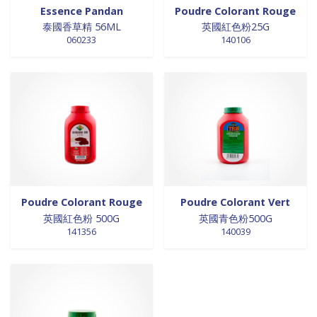
Essence Pandan
Poudre Colorant Rouge
0 products
laits et crèmes de coco
0
泰國香草精 56ML
英國紅色粉25G
0 products
légumes
0
060233
140106
0 products
légumes assaisonnés
0
0 products
LÉGUMES ASSAISONNÉS
0
0 products
MAISON
0
0 products
marinades
0
0 products
nouilles
0
0 products
NOUILLES
0
0 products
NOUILLES
0
0 products
NOUILLES
0
0 products
NOUILLES
0
Poudre Colorant Rouge
Poudre Colorant Vert
英國紅色粉 500G
英國青色粉500G
0 products
nouilles et riz
0
141356
140039
0 products
nouilles instantanées
0
0 products
nouilles instantanées
0
0 products
NOUILLES INSTANTANEES
0
0 products
NOUILLES INSTANTANEES
0
0 products
NOUILLES INSTANTANEES
0