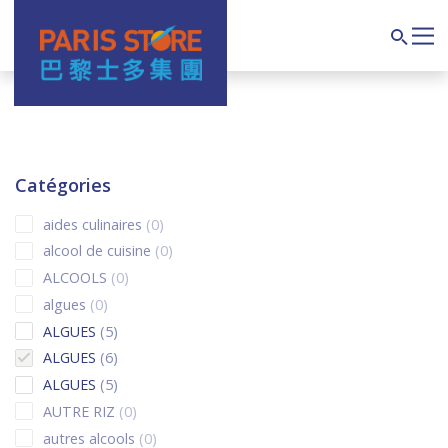
Navigation principale
Search
Catégories
0 products
aides culinaires
0
0 products
alcool de cuisine
0
0 products
ALCOOLS
0
0 products
algues
0
5 products
ALGUES
5
6 products
ALGUES
6
5 products
ALGUES
5
0 products
AUTRE RIZ
0
0 products
autres alcools
0