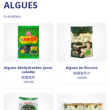
Madagascar
0
0 products
DESSERTS
0
ALGUES
0 products
Malaisie
0
0 products
desserts / glaces
0
0 products
Maroc
0
0 products
eaux minérales
0
6 résultats
0 products
Martinique
0
0 products
épices / assaisonnement
0
0 products
Mexique
0
0 products
épices et aromates
0
0 products
Nouvelle Zélande
0
0 products
EPICES ET AROMATES
0
0 products
Pays-Bas
0
0 products
EPICES ET ASSAISONNEMENTS
0
0 products
Philippines
0
0 products
farine
0
0 products
Pologne
0
0 products
farine de riz
0
0 products
Royaume-Uni
0
0 products
FARINES
0
0 products
Sénégal
0
0 products
FARINES DE RIZ
0
Algues déshydratées (pour
Algues en flocons
salade)
0 products
Singapour
0
0 products
韓國海苔片
FRITURES
0
韓國海草
160496
0 products
Sri Lanka
0
0 products
FRITURES
0
160168
0 products
Suède
0
0 products
fritures / vapeurs
0
0 products
Suriname
0
0 products
fruits / légumes / épices
0
0 products
Taiwan
0
0 products
fruits au sirop
0
0 products
Thaïlande
0
0 products
fruits de mer
0