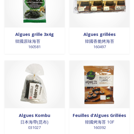
0 products
Trinadad
0
0 products
galettes
0
0 products
Union Européenne
0
0 products
GALETTES
0
0 products
Vietnam
0
0 products
glutamates
0
5 products
GRAINES
5
Algues grille 3x4g
Algues grillées
0 products
HUILE
0
韓國原味海苔
韓國香脆烤海苔
0 products
huile de poivre
0
160581
160497
0 products
huile de poivre
0
0 products
HUILE DE POIVRE
0
0 products
huiles de sésame
0
0 products
huiles et vinaigres
0
0 products
HUILES ET VINAIGRES+A233:M234
0
0 products
huiles végétales
0
0 products
HYGIÈNE
0
0 products
jus de fruits
0
0 products
konjac
0
Algues Kombu
Feuilles d’Algues Grillées
日本海帶(昆布)
韓國烤海苔 10F
0 products
Lait
0
031027
160392
0 products
Lait en poudre
0