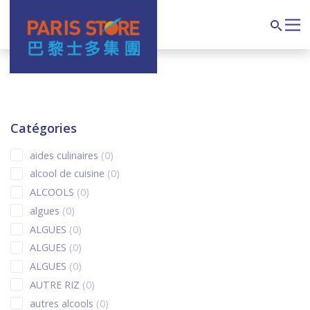
Navigation principale
Search
Catégories
0 products
aides culinaires
0
0 products
alcool de cuisine
0
0 products
ALCOOLS
0
0 products
algues
0
0 products
ALGUES
0
0 products
ALGUES
0
0 products
ALGUES
0
0 products
AUTRE RIZ
0
0 products
autres alcools
0