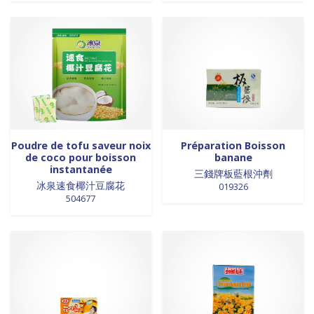
0 products
laits et crèmes de coco
0
0 products
légumes
0
0 products
légumes assaisonnés
0
0 products
LÉGUMES ASSAISONNÉS
0
0 products
MAISON
0
0 products
marinades
0
0 products
nouilles
0
0 products
NOUILLES
0
Poudre de tofu saveur noix
Préparation Boisson
de coco pour boisson
banane
0 products
NOUILLES
0
instantanée
三錢牌板藍根沖劑
0 products
NOUILLES
0
冰泉速食椰汁豆腐花
019326
0 products
504677
NOUILLES
0
0 products
nouilles et riz
0
0 products
nouilles instantanées
0
0 products
nouilles instantanées
0
0 products
NOUILLES INSTANTANEES
0
0 products
NOUILLES INSTANTANEES
0
0 products
NOUILLES INSTANTANEES
0