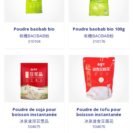
0 products
Trinadad
0
0 products
galettes
0
0 products
Union Européenne
0
0 products
GALETTES
0
0 products
Vietnam
0
0 products
glutamates
0
0 products
GRAINES
0
Poudre baobab bio
Poudre baobab bio 100g
0 products
HUILE
0
有機BAOBAB粉
有機BAOBAB粉
310104
310176
0 products
huile de poivre
0
0 products
huile de poivre
0
0 products
HUILE DE POIVRE
0
0 products
huiles de sésame
0
0 products
huiles et vinaigres
0
0 products
HUILES ET VINAIGRES+A233:M234
0
0 products
huiles végétales
0
0 products
HYGIÈNE
0
0 products
jus de fruits
0
Poudre de soja pour
Poudre de tofu pour
0 products
konjac
0
boisson instantanée
boisson instantanée
冰泉速溶豆漿晶
冰泉速食豆腐花
0 products
Lait
0
504675
504676
0 products
Lait en poudre
0