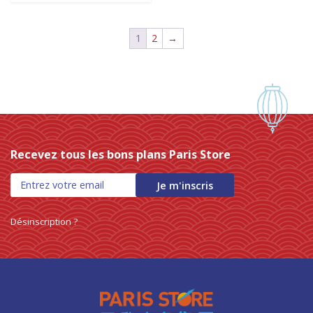
0 products
PREPARATION POUR SOUPE
0
0 products
PREPARATIONS DE BOISSON
0
1
2
→
0 products
préparations et assaisonnements
0
0 products
PREPARATIONS ET ASSAISONNEMENTS
0
0 products
préparations instantanées
0
0 products
PRÉPARATIONS INSTANTANÉES
0
0 products
préparations pour soupe
0
0 products
PREPARATIONS POUR SOUPE
0
0 products
Produits de la mer
0
Recevez tous les bons plans Paris Store
0 products
produits frais
0
Je m'inscris
0 products
riz
0
0 products
RIZ
0
Désinscription ?
0 products
riz basmati
0
0 products
riz gluant
0
0 products
RIZ GLUANTS
0
0 products
riz parfumé
0
0 products
RIZ PARFUMES
0