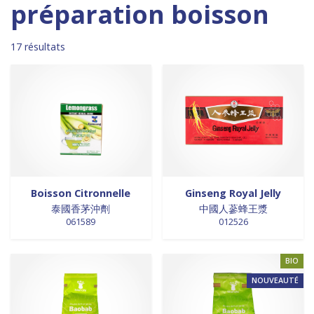
Madagascar
0
0 products
DESSERTS
0
préparation boisson
0 products
Malaisie
0
0 products
desserts / glaces
0
0 products
Maroc
0
0 products
eaux minérales
0
17 résultats
0 products
Martinique
0
0 products
épices / assaisonnement
0
0 products
Mexique
0
0 products
épices et aromates
0
0 products
Nouvelle Zélande
0
0 products
EPICES ET AROMATES
0
0 products
Pays-Bas
0
0 products
EPICES ET ASSAISONNEMENTS
0
0 products
Philippines
0
0 products
farine
0
0 products
Pologne
0
0 products
farine de riz
0
0 products
Royaume-Uni
0
0 products
FARINES
0
0 products
Sénégal
0
0 products
FARINES DE RIZ
0
Boisson Citronnelle
Ginseng Royal Jelly
2 products
Singapour
2
0 products
泰國香茅沖劑
中國人蔘蜂王漿
FRITURES
0
061589
012526
0 products
Sri Lanka
0
0 products
FRITURES
0
0 products
Suède
0
0 products
fritures / vapeurs
0
0 products
BIO
Suriname
0
0 products
fruits / légumes / épices
0
1 product
Taiwan
1
NOUVEAUTÉ
0 products
fruits au sirop
0
1 product
Thaïlande
1
0 products
fruits de mer
0