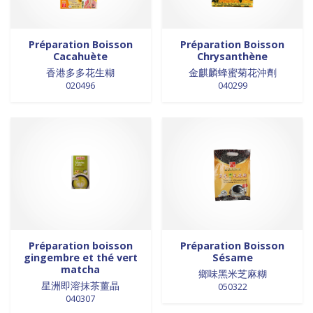
0 products
NOUILLES INSTANTANEES
0
0 products
nouilles vermicelles galettes
0
Préparation Boisson
Préparation Boisson
0 products
œufs
0
Cacahuète
Chrysanthène
0 products
香港多多花生糊
金麒麟蜂蜜菊花沖劑
pates
0
020496
040299
0 products
PATES
0
0 products
PLANTES
0
0 products
plantes, céréales, graines
0
0 products
plantes, fruits et légumes séchés
0
0 products
plats cuisinés
0
0 products
poissons
0
0 products
POIVRE
0
0 products
pousse de bambou
0
0 products
Pousse de bambou
0
Préparation boisson
Préparation Boisson
gingembre et thé vert
Sésame
17 products
préparation boisson
17
matcha
鄉味黑米芝麻糊
0 products
PREPARATION DE BOISSON
0
星洲即溶抹茶薑晶
050322
0 products
PRÉPARATION INSTANTANEES
0
040307