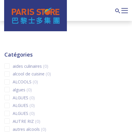
Main Navigation
Search
Catégories
0 products
aides culinaires
0
0 products
alcool de cuisine
0
0 products
ALCOOLS
0
0 products
algues
0
0 products
ALGUES
0
0 products
ALGUES
0
0 products
ALGUES
0
0 products
AUTRE RIZ
0
0 products
autres alcools
0