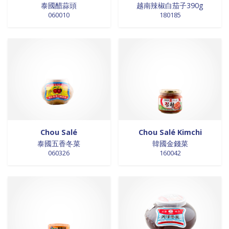
0 products
DESSERTS
0
泰國醋蒜頭
越南辣椒白茄子390g
0 products
060010
180185
desserts / glaces
0
0 products
eaux minérales
0
0 products
épices / assaisonnement
0
0 products
épices et aromates
0
0 products
EPICES ET AROMATES
0
0 products
EPICES ET ASSAISONNEMENTS
0
0 products
farine
0
0 products
farine de riz
0
0 products
FARINES
0
Chou Salé
Chou Salé Kimchi
0 products
FARINES DE RIZ
0
泰國五香冬菜
韓國金錢菜
0 products
FRITURES
0
060326
160042
0 products
FRITURES
0
0 products
fritures / vapeurs
0
0 products
fruits / légumes / épices
0
0 products
fruits au sirop
0
0 products
fruits de mer
0