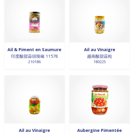
0 products
céréales et graines
0
0 products
CEREALES ET GRAINES
0
0 products
CEREALES ET GRAINES
0
0 products
CEREALES ET GRAINES
0
0 products
champignons
0
0 products
champignons séchés
0
Ail & Piment en Saumure
Ail au Vinaigre
0 products
coco rapé
0
印度酸甜蒜頭辣椒 11578
越南酸甜蒜粒
210186
180225
0 products
confitures
0
76 products
conserves
76
0 products
crêpes / galettes
0
0 products
cuisson
0
0 products
cuisson
0
0 products
DECORATION
0
0 products
DESSERT
0
0 products
desserts
0
0 products
DESSERTS
0
Ail au Vinaigre
Aubergine Pimentée