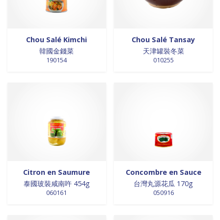
0 products
galettes
0
0 products
GALETTES
0
0 products
glutamates
0
Chou Salé Kimchi
Chou Salé Tansay
0 products
GRAINES
0
韓國金錢菜
天津罐裝冬菜
0 products
HUILE
0
190154
010255
0 products
huile de poivre
0
0 products
huile de poivre
0
0 products
HUILE DE POIVRE
0
0 products
huiles de sésame
0
0 products
huiles et vinaigres
0
0 products
HUILES ET VINAIGRES+A233:M234
0
0 products
huiles végétales
0
0 products
HYGIÈNE
0
Citron en Saumure
Concombre en Sauce
0 products
jus de fruits
0
泰國玻裝咸南吘 454g
台灣丸源花瓜 170g
0 products
konjac
0
060161
050916
0 products
Lait
0
0 products
Lait en poudre
0