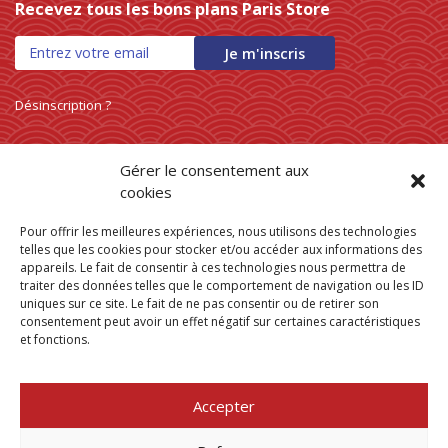
Recevez tous les bons plans Paris Store
0 products
NOUILLES INSTANTANEES
0
0 products
nouilles vermicelles galettes
0
Je m'inscris
0 products
œufs
0
0 products
pates
0
Désinscription ?
0 products
PATES
0
0 products
PLANTES
0
Gérer le consentement aux
0 products
plantes, céréales, graines
0
cookies
0 products
plantes, fruits et légumes séchés
0
Pour offrir les meilleures expériences, nous utilisons des technologies
0 products
plats cuisinés
0
telles que les cookies pour stocker et/ou accéder aux informations des
0 products
poissons
0
appareils. Le fait de consentir à ces technologies nous permettra de
traiter des données telles que le comportement de navigation ou les ID
0 products
POIVRE
0
uniques sur ce site. Le fait de ne pas consentir ou de retirer son
0 products
pousse de bambou
0
consentement peut avoir un effet négatif sur certaines caractéristiques
et fonctions.
0 products
Pousse de bambou
0
Trouver mon
0 products
préparation boisson
0
magasin Paris Store
0 products
PREPARATION DE BOISSON
0
Accepter
0 products
Où nous trouver
PRÉPARATION INSTANTANEES
0