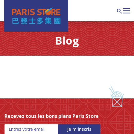
Main Navigation
Search
Blog
我的帐户
结帐
购物车
商店
Recevez tous les bons plans Paris Store
Je m'inscris