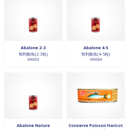
0 products
céréales et graines
0
0 products
CEREALES ET GRAINES
0
0 products
CEREALES ET GRAINES
0
0 products
CEREALES ET GRAINES
0
0 products
champignons
0
0 products
champignons séchés
0
Abalone 2-3
Abalone 4-5
0 products
coco rapé
0
智利鮑魚(2-3粒)
智利鮑魚(4-5粒)
090003
090004
0 products
confitures
0
43 products
conserves
43
0 products
crêpes / galettes
0
0 products
cuisson
0
0 products
cuisson
0
0 products
DECORATION
0
0 products
DESSERT
0
0 products
desserts
0
0 products
DESSERTS
0
Abalone Nature
Conserve Poisson Haricot