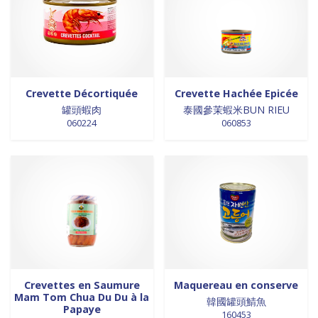
0 products
galettes
0
0 products
GALETTES
0
0 products
glutamates
0
0 products
GRAINES
0
0 products
HUILE
0
Crevette Décortiquée
Crevette Hachée Epicée
0 products
huile de poivre
0
罐頭蝦肉
泰國參茉蝦米BUN RIEU
0 products
huile de poivre
0
060224
060853
0 products
HUILE DE POIVRE
0
0 products
huiles de sésame
0
0 products
huiles et vinaigres
0
0 products
HUILES ET VINAIGRES+A233:M234
0
0 products
huiles végétales
0
0 products
HYGIÈNE
0
0 products
jus de fruits
0
0 products
konjac
0
Crevettes en Saumure
Maquereau en conserve
0 products
Lait
0
Mam Tom Chua Du Du à la
韓國罐頭鯖魚
Papaye
0 products
Lait en poudre
0
160453