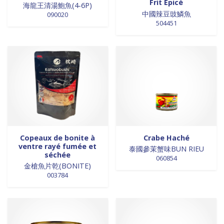
0 products
DESSERTS
0
Frit Epicé
海龍王清湯鮑魚(4-6P)
中國辣豆豉鱗魚
0 products
090020
desserts / glaces
0
504451
0 products
eaux minérales
0
0 products
épices / assaisonnement
0
0 products
épices et aromates
0
0 products
EPICES ET AROMATES
0
0 products
EPICES ET ASSAISONNEMENTS
0
0 products
farine
0
0 products
farine de riz
0
0 products
FARINES
0
0 products
FARINES DE RIZ
0
Copeaux de bonite à
Crabe Haché
ventre rayé fumée et
0 products
泰國參茉蟹味BUN RIEU
FRITURES
0
séchée
060854
0 products
FRITURES
0
金槍魚片乾(BONITE)
0 products
fritures / vapeurs
0
003784
0 products
fruits / légumes / épices
0
0 products
fruits au sirop
0
0 products
fruits de mer
0