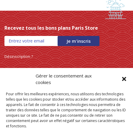
0 products
NOUILLES INSTANTANEES
0
0 products
nouilles vermicelles galettes
0
0 products
œufs
0
Recevez tous les bons plans Paris Store
0 products
pates
0
0 products
PATES
0
Je m'inscris
0 products
PLANTES
0
0 products
plantes, céréales, graines
0
Désinscription ?
0 products
plantes, fruits et légumes séchés
0
0 products
plats cuisinés
0
Gérer le consentement aux
0 products
poissons
0
cookies
0 products
POIVRE
0
Pour offrir les meilleures expériences, nous utilisons des technologies
0 products
pousse de bambou
0
telles que les cookies pour stocker et/ou accéder aux informations des
0 products
Pousse de bambou
0
appareils. Le fait de consentir à ces technologies nous permettra de
0 products
traiter des données telles que le comportement de navigation ou les ID
préparation boisson
0
uniques sur ce site. Le fait de ne pas consentir ou de retirer son
0 products
PREPARATION DE BOISSON
0
consentement peut avoir un effet négatif sur certaines caractéristiques
0 products
et fonctions.
PRÉPARATION INSTANTANEES
0
Trouver mon