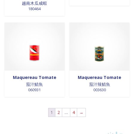
越南木瓜咸蝦
0 products
laits et crèmes de coco
0
180464
0 products
légumes
0
0 products
légumes assaisonnés
0
0 products
LÉGUMES ASSAISONNÉS
0
0 products
MAISON
0
0 products
marinades
0
0 products
nouilles
0
0 products
NOUILLES
0
0 products
NOUILLES
0
0 products
NOUILLES
0
Maquereau Tomate
Maquereau Tomate
茄汁鯖魚
茄汁辣鯖魚
0 products
NOUILLES
0
060931
003630
0 products
nouilles et riz
0
0 products
nouilles instantanées
0
0 products
nouilles instantanées
0
1
2
…
4
→
0 products
NOUILLES INSTANTANEES
0
0 products
NOUILLES INSTANTANEES
0
0 products
NOUILLES INSTANTANEES
0