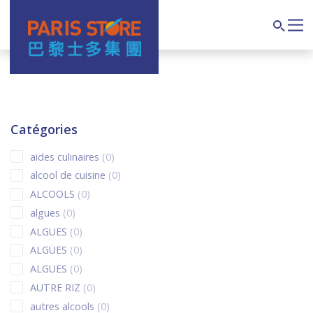
Main Navigation
Search
Catégories
0 products
aides culinaires
0
0 products
alcool de cuisine
0
0 products
ALCOOLS
0
0 products
algues
0
0 products
ALGUES
0
0 products
ALGUES
0
0 products
ALGUES
0
0 products
AUTRE RIZ
0
0 products
autres alcools
0